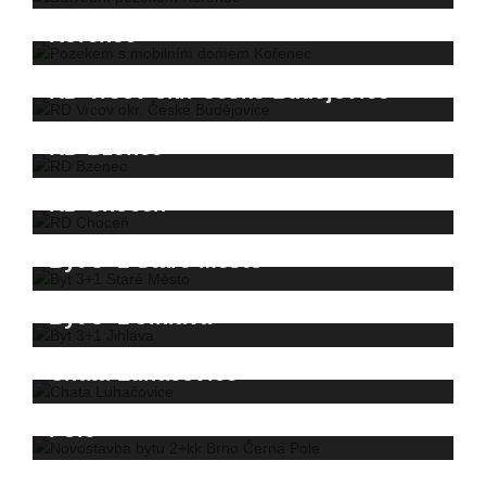
Pozekem s mobilním domem
Kořenec
RD Vrcov okr. České Budějovice
RD Bzenec
RD Choceň
Byt 3+1 Staré Město
Byt 3+1 Jihlava
Chata Luhačovice
Novostavba bytu 2+kk Brno Černá
Pole
Novostavba bytu 2+kk Brno Černá