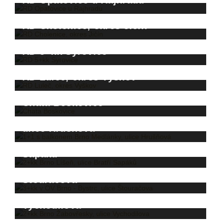
RD Opatovice u Rajhradu
RD Cholenice, okres Jičín
RD 5+kk Syrovice
RD Luleč, okres Vyškov
Chata Boskovice
1+1 s balkonem Brno Medlánky,
ulice Hrušňová
2+kk Brno Líšeň, ulice Bratří
Sapáků
3+kk v OV Brno - Bystrc, ulice
Štouračova
2+kk Brno Žabovřesky, ulice
Vychodilova