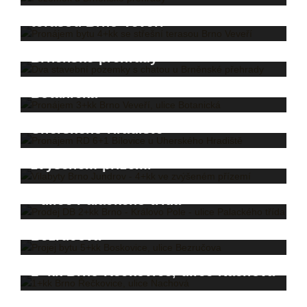
Pronájem bytu 4+kk se střešní
terasou Brno Veveří
Dva stavební pozemky s chatou u
Brněnské přehrady
Pronájem 3+kk Brno Veveří, ulice
Botanická
Pronájem RD 6+1 Bílovice u
Uherského Hradiště
Vilabyty Brno Jundrov - 4+kk ve
zvýšeném přízemí
Prodej DB 2+kk Brno - Královo Pole
- ulice Palackého třída
Projej bytu 5+kk Boskovice, ulice
Bezručova
1+kk Brno Řečkovice, ulice Nachová