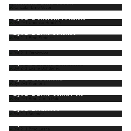
Kancelář Brno Veveří
Byt 2+1 Uherské Hradiště
Byt 2+1 Brno Stránice
Byt 2+1 Otrokovice
Byt 2+1 Lázně Bohdaneč
Byt 2+1 Kroměříž
Byt 2+1 Brno Černá Pole
Byt 2+1 Adamov
Byt 2+1 Brno Lesná