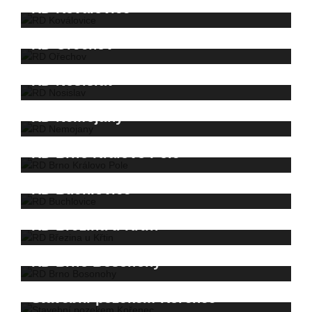
RD Koválovice
RD Ořechov
RD Nosislav
RD Nemojany
RD Brno Královo Pole
RD Buchlovice
RD Březina u Křtin
RD Brno Bosonohy
Stavební pozekem Kořenec