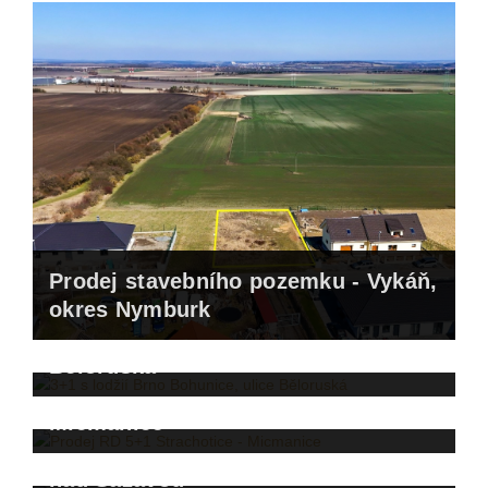
Prodej stavebního pozemku - Vykáň,
okres Nymburk
3+1 s lodžií Brno Bohunice, ulice
Běloruská
Prodej RD 5+1 Strachotice -
Micmanice
RD 7+1 se zahradou Vatín u Žďáru
nad Sázavou