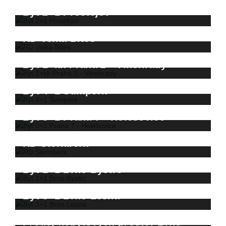
Byt 2+1 Prostějov
RD Velká Bíteš
Byt 1+kk Praha 2 - Vinohrady
Byt 4+1 Šumperk
Byt 3+1 Praha 7 - Holešovice
RD Šternberk
Byt 1+1 Brno Bystrc
Byt 3+1 Brno Lesná
Prodej nebytových prostor Brno