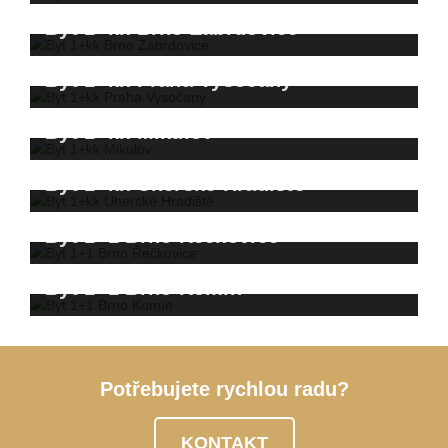
Byt 1+kk Brno Zábrdovice
Byt 1+kk Praha Vysočany
Byt 1+kk Mikulov
Byt 1+kk Uherské Hradiště
Byt 1+1 Brno Řečkovice
Byt 1+1 Brno Komín
Potřebujete rychlou radu?
KONTAKT