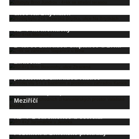
Prodej bytu 2+1 Veverská Bítýška,
ulice Na Bítýškách
RD 4+kk Morkůvky
2+kk se zahradou Šlapanice u Brna
RD 4+1 Brno Bosonohy, ulice
Ztracená
Prodej vily 5+1 s bazénem a
prostornou zahradou Kanice
Pronájem obchodních či
kancelářských prostor Valašské
Meziříčí
RD 4+2 Jaroměřice u Jevíčka
Pozemek u Brněnské přehrady