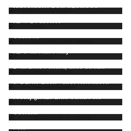
HISTORICKÝ DŮM OLOMOUC
RD 4+2 Pašovice
1+kk s terasou v OV Brno Líšeň -
Otiskova
RD 6+kk Habrovany
2+kk Brno Ponava, ulice Střední
3+1 Brno Líšeň - ulice Konradova
Prodej garáže Brno Černá Pole
2+kk v OV Brno Starý Lískovec -
Oderská
Pronájem bytu 2+kk Brno Černá
Pole