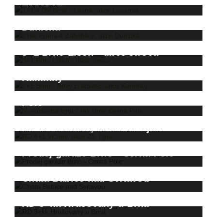
Loosova
2+kk Praha 4 Záběhlice, ulice
Dunická
3+1 Brno Líšeň - ulice Jírova
2+1 Brno - Nový Lískovec, ulice
Kamínky
Novostavba bytu 2+kk Brno Černá
Pole
RD 4+1 Vlčnov, ulice 28. října
Prodej garáže Brno - Černá Pole
Chata Babice nad Svitavou
RD 3+kk Hrušovany u Brna