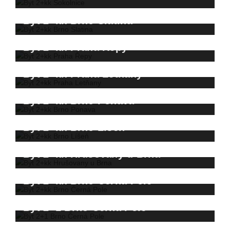
Byt 2+kk Brno Slatina
Byt 2+kk Praha Řepy
Byt 2+kk Praha Letňany
Byt 2+kk Brno Ponava
Byt 2+kk Brno Líšeň
Byt 2+kk Hrušovany u Brna
Byt 2+kk Brno Černá Pole
Byt 2+1 Brno Černá Pole