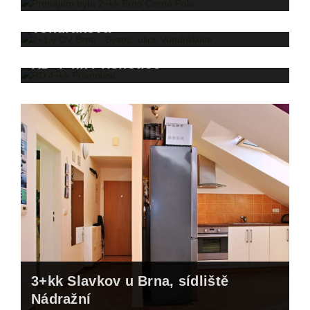
2+1 v OV Brno - Bystrc, ulice
Vondrákova
RD 4+kk Přísnotice
3+kk Slavkov u Brna, sídliště
Nádražní