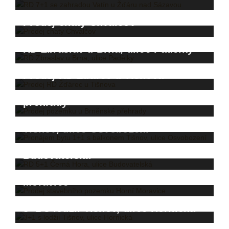
Prodej chaty Chvalčov
RD Zbraslav u Brna, ulice Padělky
Prodej RD Žďárec u Tišnova
Prodej pozemku u Brněnské
přehrady
Pronájem bytu 1+1 s balkonem
Tišnov, ulice Osvobození
RD 5+1 Černá Hora, ulice
Budovatelská
Prodej stavebního pozemku Horní
Moravice
3+1 s lodžií Tišnov, ulice Hornická
Pronájem obchodních prostor