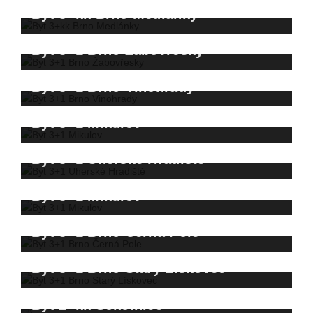
Byt 3+kk Brno Medlánky
Byt 3+1 Brno Žabovřesky
Byt 3+1 Brno Vinohrady
Byt 3+1 Mikulov
Byt 3+1 Uherské Hradiště
Byt 3+1 Mikulov
Byt 3+1 Brno Černá Pole
Byt 3+1 Brno Starý Lískovec
Byt 2+kk Sokolnice