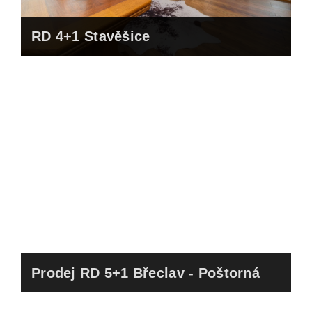
RD 4+1 Stavěšice
Prodej RD 5+1 Břeclav - Poštorná