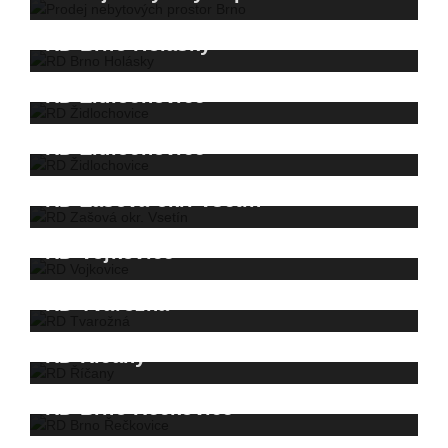
RD Brno Holásky
RD Židlochovice
RD Židlochovice
RD Zašová okr. Vsetín
RD Vojkovice
RD Tvarožná
RD Říčany
RD Brno Řečkovice