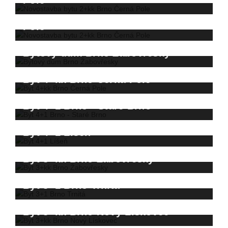
Pole
Novostavba bytu 2+kk Brno Černá
Pole
Bytový dům Brno Žabovřesky
Byt 4+kk Brno Černá Pole
Byt 4+1 Brno - Staré Brno
Byt 4+1 Líšeň
Byt 3+kk Brno Žabovřesky
Byt 3+1 Brno Trnitá
Byt 3+kk Brno Nový Lískovec