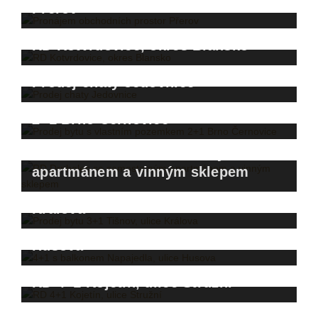
Přerov
RD Kotvrdovice, okres Blansko
Prodej chaty Jedovnice
Prodej bytu s vlastním pozemkem
2+1 Brno Černovice
RD Drnholec se samostatným
apartmánem a vinným sklepem
Prodej bytu 3+1 Tišnov, ulice
Králova
4+1 s balkonem Napajedla, ulice
Husova
RD 4+1 Kojetín, ulice Stružní