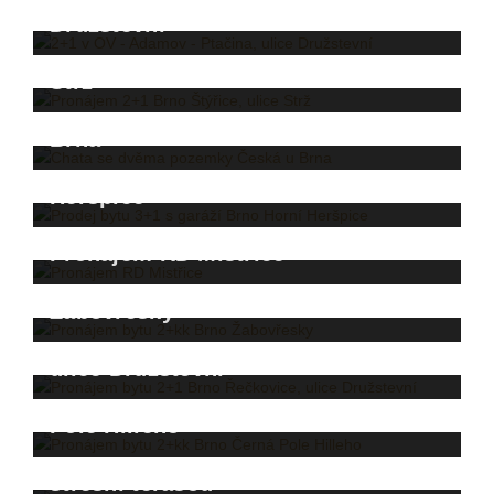
Družstevní
Pronájem 2+1 Brno Štýřice, ulice
Strž
Chata se dvěma pozemky Česká u
Brna
Prodej bytu 3+1 s garáží Brno Horní
Heršpice
Pronájem RD Mistřice
Pronájem bytu 2+kk Brno
Žabovřesky
Pronájem bytu 2+1 Brno Řečkovice,
ulice Družstevní
Pronájem bytu 2+kk Brno Černá
Pole Hilleho
Vilabyty Brno Jundrov - 4+kk se
střešní terasou