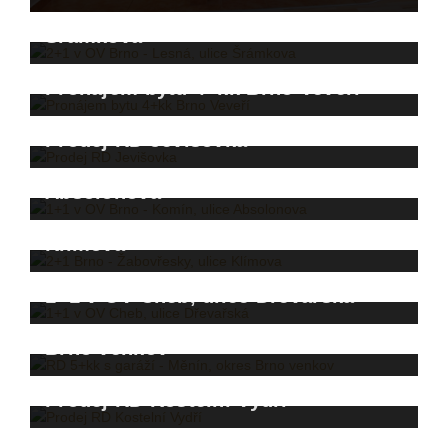
2+1 v OV Brno - Lesná, ulice
Šrámkova
Pronájem bytu 4+kk Brno Veveří
Prodej RD Jevišovka
1+1 v OV Brno - Komín, ulice
Absolonova
2+1 Brno - Žabovřesky, ulice
Klímova
1+1 v OV Cheb, ulice Dřevařská
RD 5+kk s garáží - Měnín, okres
Brno venkov
Prodej RD Kostelní Vydří
1+1 v OV Brno - Lesná, ulice