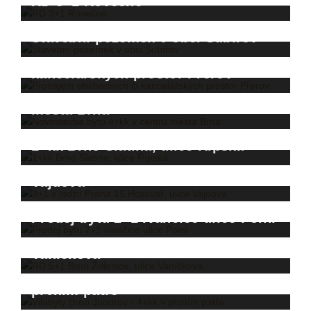
RD 3+1 Rovečné
Stavební pozemek v obci Šubířov
Pronájem obchodních či
kancelářských prostor Přerov
Novostavba bytu 4+kk v centru
města Brna
1+kk Brno Slatina, ulice Řípská
3+1 s lodžií Praha 15 Hostivař, ulice
Vajdova
Prodej bytu 2+1 Ivančice ulice Polní
RD 5+1 Brno Židenice, ulice
Vaníčkova
Vilabyty Brno Jundrov - 4+kk v
prvním patře
2+1 v OV - Adamov - Ptačina, ulice