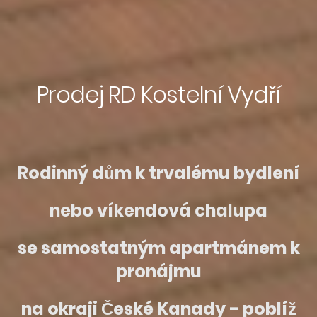
Prodej RD Kostelní Vydří
Rodinný dům k trvalému bydlení
nebo v
íkendová chalupa
se samostatným apartmánem k
pronájmu
na okraji České Kanady - poblíž