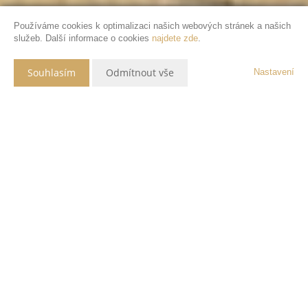
Používáme cookies k optimalizaci našich webových stránek a našich
služeb. Další informace o cookies
najdete zde
.
Souhlasím
Odmítnout vše
Nastavení
Popis nemovitosti
Prodej rodinného domu či chalupy v obci Kostelní Vydří.
Obec se nachází mezi Telčí a Dačicemi, na okraji České
Kanady.
Dům prošel kompletní rekonstrukcí.
Je tvořen dvěma samostatnými celky.