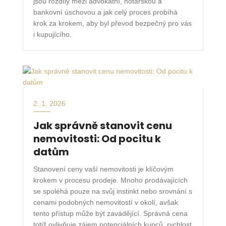
jsou rozdíly mezi advokátní, notářskou a
bankovní úschovou a jak celý proces probíhá
krok za krokem, aby byl převod bezpečný pro vás
i kupujícího.
2. 1. 2026
Jak správně stanovit cenu
nemovitosti: Od pocitu k
datům
Stanovení ceny vaší nemovitosti je klíčovým
krokem v procesu prodeje. Mnoho prodávajících
se spoléhá pouze na svůj instinkt nebo srovnání s
cenami podobných nemovitostí v okolí, avšak
tento přístup může být zavádějící. Správná cena
totiž ovlivňuje zájem potenciálních kupců, rychlost