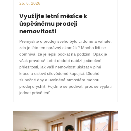
25. 6. 2026
Využijte letní měsíce k
úspěšnému prodeji
nemovitosti
Přemýšlíte o prodeji svého bytu či domu a váháte,
zda je léto ten správný okamžik? Mnoho lidí se
domnívá, že je lepší počkat na podzim. Opak je
však pravdou! Letní období nabízí jedinečné
příležitosti, jak vaši nemovitost ukázat v plné
kráse a oslovit cílevědomé kupující. Dlouhé
slunečné dny a uvolněná atmosféra mohou
prodej urychlit. Pojďme se podívat, proč se vyplatí
jednat právě teď.