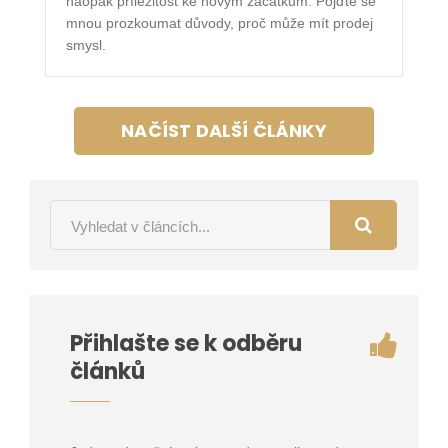
naopak příležitost ke novým začátkům. Pojďte se
mnou prozkoumat důvody, proč může mít prodej
smysl.
NAČÍST DALŠÍ ČLÁNKY
Přihlašte se k odběru
článků