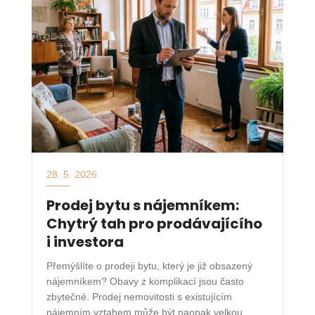
28. 5. 2026
Prodej bytu s nájemníkem:
Chytrý tah pro prodávajícího
i investora
Přemýšlíte o prodeji bytu, který je již obsazený
nájemníkem? Obavy z komplikací jsou často
zbytečné. Prodej nemovitosti s existujícím
nájemním vztahem může být naopak velkou