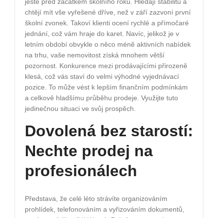
ještě před začátkem školního roku. Hledají stabilitu a
chtějí mít vše vyřešené dříve, než v září zazvoní první
školní zvonek. Takoví klienti ocení rychlé a přímočaré
jednání, což vám hraje do karet. Navíc, jelikož je v
letním období obvykle o něco méně aktivních nabídek
na trhu, vaše nemovitost získá mnohem větší
pozornost. Konkurence mezi prodávajícími přirozeně
klesá, což vás staví do velmi výhodné vyjednávací
pozice. To může vést k lepším finančním podmínkám
a celkově hladšímu průběhu prodeje. Využijte tuto
jedinečnou situaci ve svůj prospěch.
Dovolená bez starostí:
Nechte prodej na
profesionálech
Představa, že celé léto strávíte organizováním
prohlídek, telefonováním a vyřizováním dokumentů,