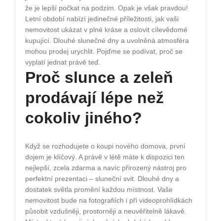
že je lepší počkat na podzim. Opak je však pravdou!
Letní období nabízí jedinečné příležitosti, jak vaši
nemovitost ukázat v plné kráse a oslovit cílevědomé
kupující. Dlouhé slunečné dny a uvolněná atmosféra
mohou prodej urychlit. Pojďme se podívat, proč se
vyplatí jednat právě teď.
Proč slunce a zeleň
prodávají lépe než
cokoliv jiného?
Když se rozhodujete o koupi nového domova, první
dojem je klíčový. A právě v létě máte k dispozici ten
nejlepší, zcela zdarma a navíc přirozený nástroj pro
perfektní prezentaci – sluneční svit. Dlouhé dny a
dostatek světla promění každou místnost. Vaše
nemovitost bude na fotografiích i při videoprohlídkách
působit vzdušněji, prostorněji a neuvěřitelně lákavě.