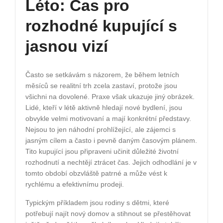
Léto: Čas pro
rozhodné kupující s
jasnou vizí
Často se setkávám s názorem, že během letních
měsíců se realitní trh zcela zastaví, protože jsou
všichni na dovolené. Praxe však ukazuje jiný obrázek.
Lidé, kteří v létě aktivně hledají nové bydlení, jsou
obvykle velmi motivovaní a mají konkrétní představy.
Nejsou to jen náhodní prohlížející, ale zájemci s
jasným cílem a často i pevně daným časovým plánem.
Tito kupující jsou připraveni učinit důležité životní
rozhodnutí a nechtějí ztrácet čas. Jejich odhodlání je v
tomto období obzvláště patrné a může vést k
rychlému a efektivnímu prodeji.
Typickým příkladem jsou rodiny s dětmi, které
potřebují najít nový domov a stihnout se přestěhovat