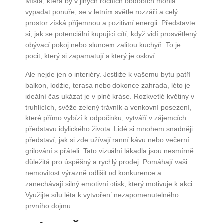
Místa, která by v jiných ročních obdobích mohla
vypadat ponuře, se v letním světle rozzáří a celý
prostor získá příjemnou a pozitivní energii. Představte
si, jak se potenciální kupující cítí, když vidí prosvětlený
obývací pokoj nebo sluncem zalitou kuchyň. To je
pocit, který si zapamatují a který je osloví.
Ale nejde jen o interiéry. Jestliže k vašemu bytu patří
balkon, lodžie, terasa nebo dokonce zahrada, léto je
ideální čas ukázat je v plné kráse. Rozkvetlé květiny v
truhlících, svěže zelený trávník a venkovní posezení,
které přímo vybízí k odpočinku, vytváří v zájemcích
představu idylického života. Lidé si mnohem snadněji
představí, jak si zde užívají ranní kávu nebo večerní
grilování s přáteli. Tato vizuální lákadla jsou nesmírně
důležitá pro úspěšný a rychlý prodej. Pomáhají vaši
nemovitost výrazně odlišit od konkurence a
zanechávají silný emotivní otisk, který motivuje k akci.
Využijte sílu léta k vytvoření nezapomenutelného
prvního dojmu.