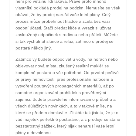
není pro většinu lidí lákavá. Právě proto mnoho
vlastníků odkládá prodej na podzim. Nemusíte se však
obávat, že by prodej narušil vaše letní plány. Celý
proces může proběhnout hladce a zcela bez vaší
osobní účasti. Stačí předat klíče a vyrazit si užívat
zasloužený odpočinek s rodinou nebo přáteli. Můžete
si tak vychutnat slunce a relax, zatímco o prodej se
postará někdo jiný.
Zatímco vy budete odpočívat u vody, na horách nebo
objevovat nová místa, zkušený realitní makléř se
kompletně postará o vše potřebné. Od prvotní pečlivé
přípravy nemovitosti, přes profesionální nafocení a
vytvoření poutavých propagačních materiálů, až po
samotné organizování prohlídek s prověřenými
zájemci. Budete pravidelně informováni o průběhu a
všech důležitých novinkách, a to v takové míře, na
které se předem domluvíte. Získáte tak jistotu, že je o
váš majetek perfektně postaráno, a z prodeje se stane
bezstarostný zážitek, který nijak nenaruší vaše letní
plány a dovolenou.