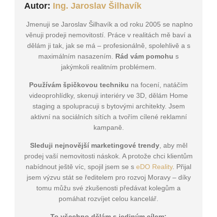
Autor:
Ing. Jaroslav Šilhavík
Jmenuji se Jaroslav Šilhavík a od roku 2005 se naplno
věnuji prodeji nemovitostí. Práce v realitách mě baví a
dělám ji tak, jak se má – profesionálně, spolehlivě a s
maximálním nasazením.
Rád vám pomohu
s
jakýmkoli realitním problémem.
Používám špičkovou techniku
na focení, natáčím
videoprohlídky, skenuji interiéry ve 3D, dělám Home
staging a spolupracuji s bytovými architekty. Jsem
aktivní na sociálních sítích a tvořím cílené reklamní
kampaně.
Sleduji nejnovější marketingové trendy
, aby měl
prodej vaší nemovitosti náskok. A protože chci klientům
nabídnout ještě víc, spojil jsem se s
eDO Reality
. Přijal
jsem výzvu stát se ředitelem pro rozvoj Moravy – díky
tomu můžu své zkušenosti předávat kolegům a
pomáhat rozvíjet celou kancelář.
To všechno dělám s jediným cílem: