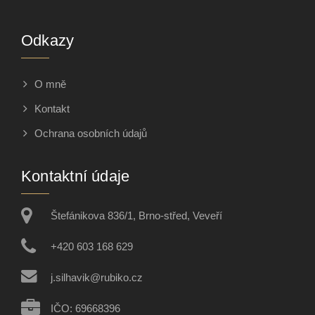
Odkazy
O mně
Kontakt
Ochrana osobních údajů
Kontaktní údaje
Štefánikova 836/1, Brno-střed, Veveří
+420 603 168 629
j.silhavik@rubiko.cz
IČO: 69668396