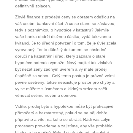
definitivně splacen.
Zbylé finance z prodejní ceny se obratem odešlou na
váš osobní bankovní účet. A co se stane se zástavou,
tedy s poznámkou o hypotéce v katastru? Jakmile
vaše banka obdrží dlužnou částku, vydá takzvanou
kvitanci. Je to úřední potvrzení o tom, že je úvěr zcela
vyrovnaný. Tento důležitý dokument se následně
doručí na katastrální úřad, který záznam o staré
hypotéce natrvalo vymaže. Nový majitel tak získává
byt nezatížený žádným úvěrem a vy máte prodej
úspěšně za sebou. Celý tento postup je právně velmi
pevně ošetřený, takže neexistuje prostor pro chyby a
vy se můžete s úsměvem a klidným srdcem začít
věnovat svému novému domovu.
Vidíte, prodej bytu s hypotékou může být překvapivě
přímočarý a bezstarostný, pokud se na něj dobře
připravíte a víte, na koho se obrátit. Rádi vás celým
procesem provedeme a zajistíme, aby vše proběhlo
hladce a bezpečně. Pokud si přejete mít absolutní