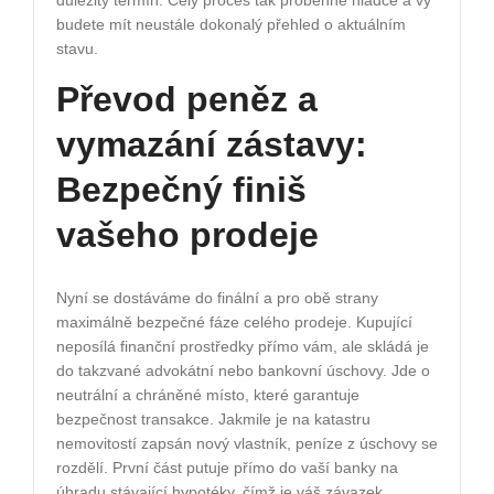
důležitý termín. Celý proces tak proběhne hladce a vy
budete mít neustále dokonalý přehled o aktuálním
stavu.
Převod peněz a
vymazání zástavy:
Bezpečný finiš
vašeho prodeje
Nyní se dostáváme do finální a pro obě strany
maximálně bezpečné fáze celého prodeje. Kupující
neposílá finanční prostředky přímo vám, ale skládá je
do takzvané advokátní nebo bankovní úschovy. Jde o
neutrální a chráněné místo, které garantuje
bezpečnost transakce. Jakmile je na katastru
nemovitostí zapsán nový vlastník, peníze z úschovy se
rozdělí. První část putuje přímo do vaší banky na
úhradu stávající hypotéky, čímž je váš závazek