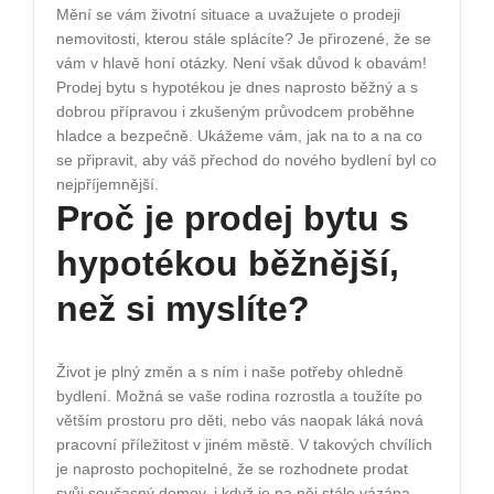
Mění se vám životní situace a uvažujete o prodeji
nemovitosti, kterou stále splácíte? Je přirozené, že se
vám v hlavě honí otázky. Není však důvod k obavám!
Prodej bytu s hypotékou je dnes naprosto běžný a s
dobrou přípravou i zkušeným průvodcem proběhne
hladce a bezpečně. Ukážeme vám, jak na to a na co
se připravit, aby váš přechod do nového bydlení byl co
nejpříjemnější.
Proč je prodej bytu s
hypotékou běžnější,
než si myslíte?
Život je plný změn a s ním i naše potřeby ohledně
bydlení. Možná se vaše rodina rozrostla a toužíte po
větším prostoru pro děti, nebo vás naopak láká nová
pracovní příležitost v jiném městě. V takových chvílích
je naprosto pochopitelné, že se rozhodnete prodat
svůj současný domov, i když je na něj stále vázána