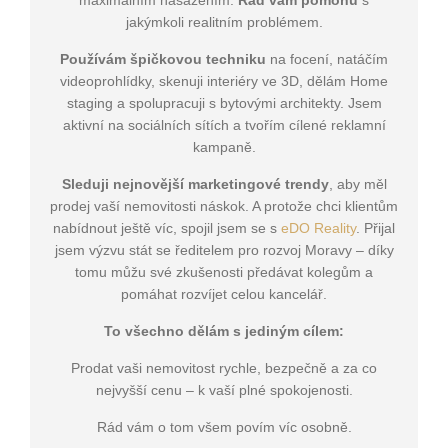
maximálním nasazením.
Rád vám pomohu
s
jakýmkoli realitním problémem.
Používám špičkovou techniku
na focení, natáčím
videoprohlídky, skenuji interiéry ve 3D, dělám Home
staging a spolupracuji s bytovými architekty. Jsem
aktivní na sociálních sítích a tvořím cílené reklamní
kampaně.
Sleduji nejnovější marketingové trendy
, aby měl
prodej vaší nemovitosti náskok. A protože chci klientům
nabídnout ještě víc, spojil jsem se s
eDO Reality
. Přijal
jsem výzvu stát se ředitelem pro rozvoj Moravy – díky
tomu můžu své zkušenosti předávat kolegům a
pomáhat rozvíjet celou kancelář.
To všechno dělám s jediným cílem:
Prodat vaši nemovitost rychle, bezpečně a za co
nejvyšší cenu – k vaší plné spokojenosti.
Rád vám o tom všem povím víc osobně.