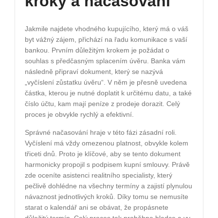
kroky a načasování
Jakmile najdete vhodného kupujícího, který má o váš
byt vážný zájem, přichází na řadu komunikace s vaší
bankou. Prvním důležitým krokem je požádat o
souhlas s předčasným splacením úvěru. Banka vám
následně připraví dokument, který se nazývá
„vyčíslení zůstatku úvěru“. V něm je přesně uvedena
částka, kterou je nutné doplatit k určitému datu, a také
číslo účtu, kam mají peníze z prodeje dorazit. Celý
proces je obvykle rychlý a efektivní.
Správné načasování hraje v této fázi zásadní roli.
Vyčíslení má vždy omezenou platnost, obvykle kolem
třiceti dnů. Proto je klíčové, aby se tento dokument
harmonicky propojil s podpisem kupní smlouvy. Právě
zde oceníte asistenci realitního specialisty, který
pečlivě dohlédne na všechny termíny a zajistí plynulou
návaznost jednotlivých kroků. Díky tomu se nemusíte
starat o kalendář ani se obávat, že propásnete