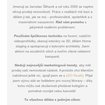
Jmenuji se Jaroslav Šilhavík a od roku 2005 se naplno
věnuji prodeji nemovitostí. Práce v realitách mě baví a
dělám ji tak, jak se má – profesionálně, spolehlivě a s
maximálním nasazením.
Rád vám pomohu
s
jakýmkoli realitním problémem.
Používám špičkovou techniku
na focení, natáčím
videoprohlídky, skenuji interiéry ve 3D, dělám Home
staging a spolupracuji s bytovými architekty. Jsem
aktivní na sociálních sítích a tvořím cílené reklamní
kampaně.
Sleduji nejnovější marketingové trendy
, aby měl
prodej vaší nemovitosti náskok. A protože chci klientům
nabídnout ještě víc, spojil jsem se s
eDO Reality
. Přijal
jsem výzvu stát se ředitelem pro rozvoj Moravy – díky
tomu můžu své zkušenosti předávat kolegům a
pomáhat rozvíjet celou kancelář.
To všechno dělám s jediným cílem: