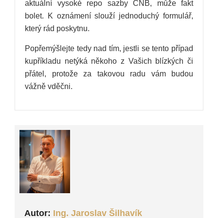
aktuální vysoké repo sazby ČNB, může fakt
bolet. K oznámení slouží jednoduchý formulář,
který rád poskytnu.
Popřemýšlejte tedy nad tím, jestli se tento případ
kupříkladu netýká někoho z Vašich blízkých či
přátel, protože za takovou radu vám budou
vážně vděčni.
Autor:
Ing. Jaroslav Šilhavík