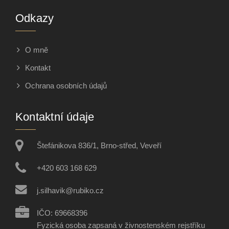
Odkazy
O mně
Kontakt
Ochrana osobních údajů
Kontaktní údaje
Štefánikova 836/1, Brno-střed, Veveří
+420 603 168 629
j.silhavik@rubiko.cz
IČO: 69668396
Fyzická osoba zapsaná v živnostenském rejstříku