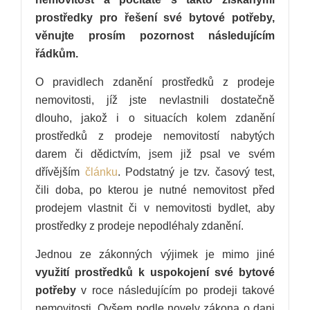
prostředky pro řešení své bytové potřeby,
věnujte prosím pozornost následujícím
řádkům.
O pravidlech zdanění prostředků z prodeje
nemovitosti, jíž jste nevlastnili dostatečně
dlouho, jakož i o situacích kolem zdanění
prostředků z prodeje nemovitostí nabytých
darem či dědictvím, jsem již psal ve svém
dřívějším
článku
. Podstatný je tzv. časový test,
čili doba, po kterou je nutné nemovitost před
prodejem vlastnit či v nemovitosti bydlet, aby
prostředky z prodeje nepodléhaly zdanění.
Jednou ze zákonných výjimek je mimo jiné
využití prostředků k uspokojení své bytové
potřeby
v roce následujícím po prodeji takové
nemovitosti. Ovšem podle novely zákona o dani