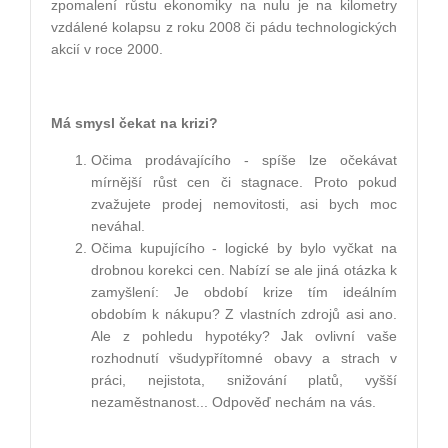
zpomalení růstu ekonomiky na nulu je na kilometry
vzdálené kolapsu z roku 2008 či pádu technologických
akcií v roce 2000.
Má smysl čekat na krizi?
Očima prodávajícího - spíše lze očekávat
mírnější růst cen či stagnace. Proto pokud
zvažujete prodej nemovitosti, asi bych moc
neváhal.
Očima kupujícího - logické by bylo vyčkat na
drobnou korekci cen. Nabízí se ale jiná otázka k
zamyšlení: Je období krize tím ideálním
obdobím k nákupu? Z vlastních zdrojů asi ano.
Ale z pohledu hypotéky? Jak ovlivní vaše
rozhodnutí všudypřítomné obavy a strach v
práci, nejistota, snižování platů, vyšší
nezaměstnanost... Odpověď nechám na vás.