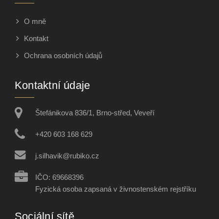
O mně
Kontakt
Ochrana osobních údajů
Kontaktní údaje
Štefánikova 836/1, Brno-střed, Veveří
+420 603 168 629
j.silhavik@rubiko.cz
IČO: 69668396
Fyzická osoba zapsaná v živnostenském rejstříku
Sociální sítě