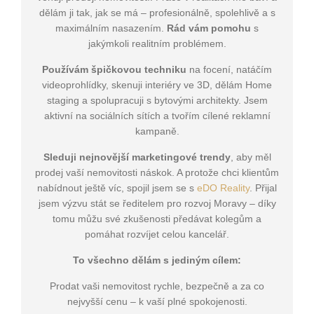
dělám ji tak, jak se má – profesionálně, spolehlivě a s
maximálním nasazením.
Rád vám pomohu
s
jakýmkoli realitním problémem.
Používám špičkovou techniku
na focení, natáčím
videoprohlídky, skenuji interiéry ve 3D, dělám Home
staging a spolupracuji s bytovými architekty. Jsem
aktivní na sociálních sítích a tvořím cílené reklamní
kampaně.
Sleduji nejnovější marketingové trendy
, aby měl
prodej vaší nemovitosti náskok. A protože chci klientům
nabídnout ještě víc, spojil jsem se s
eDO Reality
. Přijal
jsem výzvu stát se ředitelem pro rozvoj Moravy – díky
tomu můžu své zkušenosti předávat kolegům a
pomáhat rozvíjet celou kancelář.
To všechno dělám s jediným cílem:
Prodat vaši nemovitost rychle, bezpečně a za co
nejvyšší cenu – k vaší plné spokojenosti.