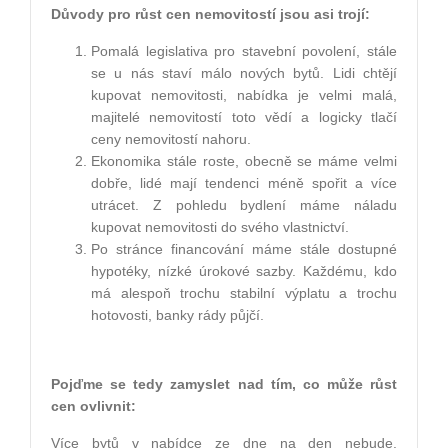
Důvody pro růst cen nemovitostí jsou asi trojí:
Pomalá legislativa pro stavební povolení, stále
se u nás staví málo nových bytů. Lidi chtějí
kupovat nemovitosti, nabídka je velmi malá,
majitelé nemovitostí toto vědí a logicky tlačí
ceny nemovitostí nahoru.
Ekonomika stále roste, obecně se máme velmi
dobře, lidé mají tendenci méně spořit a více
utrácet. Z pohledu bydlení máme náladu
kupovat nemovitosti do svého vlastnictví.
Po stránce financování máme stále dostupné
hypotéky, nízké úrokové sazby. Každému, kdo
má alespoň trochu stabilní výplatu a trochu
hotovosti, banky rády půjčí.
Pojďme se tedy zamyslet nad tím, co může růst
cen ovlivnit:
Více bytů v nabídce ze dne na den nebude.