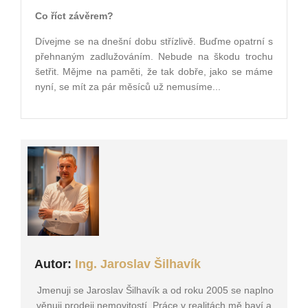
Co říct závěrem?
Dívejme se na dnešní dobu střízlivě. Buďme opatrní s
přehnaným zadlužováním. Nebude na škodu trochu
šetřit. Mějme na paměti, že tak dobře, jako se máme
nyní, se mít za pár měsíců už nemusíme...
Autor:
Ing. Jaroslav Šilhavík
Jmenuji se Jaroslav Šilhavík a od roku 2005 se naplno
věnuji prodeji nemovitostí. Práce v realitách mě baví a