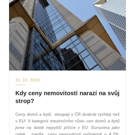
31. 10. 2019
Kdy ceny nemovitostí narazí na svůj
strop?
Ceny domů a bytů
stoupají v ČR dvakrát rychleji než
v EU!
V kategorii meziročního růstu cen domů a bytů
jsme na šesté nejvyšší příčce v EU. Eurozóna jako
celek,
zvedla
ceny nemovitostí průměrně
o 4,2%.