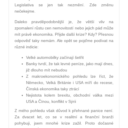
Legislativa se jen tak nezmění. Zde změnu
nečekejme.
Daleko pravděpodobnější je, že větší vliv na
zpomalení růstu cen nemovitostí nebo jejich pád může
mít právě ekonomika. Přijde další krize? Kdy? Přesnou
odpověď taky nemám. Ale opět se pojďme podívat na
různé indicie:
Velké automobilky začínají šetřit
Banky tvrdí, že tak levné peníze, jako mají dnes,
již dlouho mít nebudou
Z makroekonomického pohledu lze říct, že
Německo, Velká Británie i USA míří do recese,
Čínská ekonomika taky ztrácí
Nejistota kolem brexitu, obchodní válka mezi
USA a Čínou, konflikt v Sýrii
Z mého pohledu však důvod k přehnané panice není.
Za dvacet let, co se v realitní a finanční branži
pohybuji, jsem mnohé krize zažil. Proto dočasné