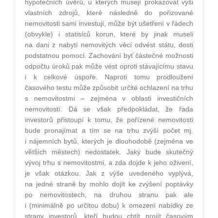
hypotečních úvěrů, u kterých musejí prokazovat výši
vlastních zdrojů, které následně do pořizované
nemovitosti sami investují, může být ušetření v řádech
(obvykle) i statisíců korun, které by jinak museli
na dani z nabytí nemovitých věcí odvést státu, dosti
podstatnou pomocí. Zachování byť částečné možnosti
odpočtu úroků pak může vést oproti stávajícímu stavu
i k celkové úspoře. Naproti tomu prodloužení
časového testu může způsobit určité ochlazení na trhu
s nemovitostmi – zejména v oblasti investičních
nemovitostí. Dá se však předpokládat, že řada
investorů přistoupí k tomu, že pořízené nemovitosti
bude pronajímat a tím se na trhu zvýší počet mj.
i nájemních bytů, kterých je dlouhodobě (zejména ve
větších městech) nedostatek. Jaký bude skutečný
vývoj trhu s nemovitostmi, a zda dojde k jeho oživení,
je však otázkou. Jak z výše uvedeného vyplývá,
na jedné straně by mohlo dojít ke zvýšení poptávky
po nemovitostech, na druhou stranu pak ale
i (minimálně po určitou dobu) k omezení nabídky ze
strany investorů, kteří budou chtít projít časovým