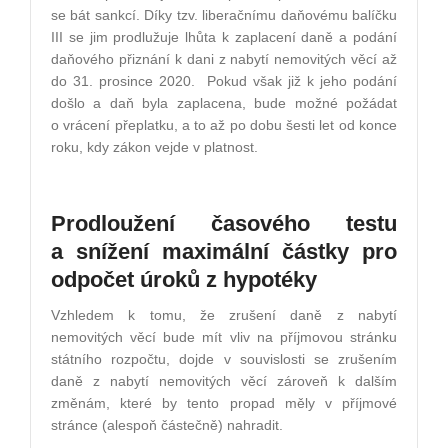
se bát sankcí. Díky tzv. liberačnímu daňovému balíčku
III se jim prodlužuje lhůta k zaplacení daně a podání
daňového přiznání k dani z nabytí nemovitých věcí až
do 31. prosince 2020. Pokud však již k jeho podání
došlo a daň byla zaplacena, bude možné požádat
o vrácení přeplatku, a to až po dobu šesti let od konce
roku, kdy zákon vejde v platnost.
Prodloužení časového testu
a snížení maximální částky pro
odpočet úroků z hypotéky
Vzhledem k tomu, že zrušení daně z nabytí
nemovitých věcí bude mít vliv na příjmovou stránku
státního rozpočtu, dojde v souvislosti se zrušením
daně z nabytí nemovitých věcí zároveň k dalším
změnám, které by tento propad měly v příjmové
stránce (alespoň částečně) nahradit.