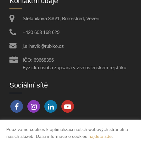
Kontaktní údaje
Štefánikova 836/1, Brno-střed, Veveří
+420 603 168 629
j.silhavik@rubiko.cz
IČO: 69668396
Fyzická osoba zapsaná v živnostenském rejstříku
Sociální sítě
Používáme cookies k optimalizaci našich webových stránek a
Vytvořeno v systému
CHYTRÝ WEB MAKLÉŘE
našich služeb. Další informace o cookies
najdete zde
.