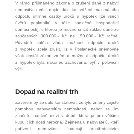
V rámci přijímaného zákona o zrušení daně z nabytí
nemovitých věcí dojde dále ke snížení maximálního
odpočtu úhrnné částky úroků u hypoték (ze všech
úvěrů poplatníků v téže společně hospodařící
domácnosti), o kterou je možné snížit základ daně ze
současných 300.000,- Kč na 150.000,- Kč ročně.
Původně chtěla vláda možnost odpočtu úroků
z hypoték zcela zrušit, již v Poslanecké sněmovně
však dostál zákon změn a možnost odpočtu úroků
z hypoték byla nakonec zachována, byť v poloviční
výši.
Dopad na realitní trh
Závěrem by se dalo konstatovat, že tyto změny zajisté
pomohou nabyvatelům nemovitostí, neboť se jim
značně finančně uleví v době, která je pro většinu
kupujících dosti náročná. Zejména u nabyvatelů, kteří
pořízení nemovitosti financují prostřednictvím