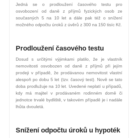
Jedná se o prodloužení časového testu pro
osvobození od daně z příjmů fyzických osob ze
současných 5 na 10 let a dále pak též o snížení
možného odpočtu úroků z úvěrů z 300 na 150 tisíc Kč.
Prodloužení časového testu
Dosud s určitými výjimkami platilo, že je vlastník
nemovitosti osvobozen od daně z příjmů při jejím
prodeji v případě, že prodávanou nemovitost vlastní
alespoň po dobu 5 let (tzv. časový test). Nově se tato
doba prodlužuje na 10 let. Uvedené neplatí u případů,
kdy má majitel v prodávaném rodinném domě či
jednotce trvalé bydliště, v takovém případě je i nadále
lhůta dvouletá.
Snížení odpočtu úroků u hypoték