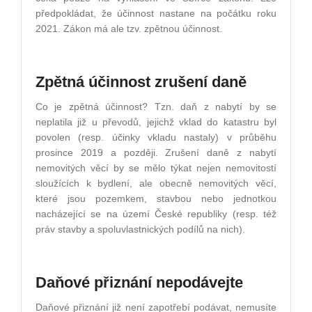
předpokládat, že účinnost nastane na počátku roku
2021. Zákon má ale tzv. zpětnou účinnost.
Zpětná účinnost zrušení daně
Co je zpětná účinnost? Tzn. daň z nabytí by se
neplatila již u převodů, jejichž vklad do katastru byl
povolen (resp. účinky vkladu nastaly) v průběhu
prosince 2019 a později. Zrušení daně z nabytí
nemovitých věcí by se mělo týkat nejen nemovitostí
sloužících k bydlení, ale obecně nemovitých věcí,
které jsou pozemkem, stavbou nebo jednotkou
nacházející se na území České republiky (resp. též
práv stavby a spoluvlastnických podílů na nich).
Daňové přiznání nepodávejte
Daňové přiznání již není zapotřebí podávat, nemusíte