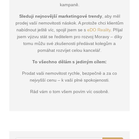
kampaně.
Sleduji nejnovější marketingové trendy
, aby měl
prodej vaší nemovitosti náskok. A protože chci klientům
nabídnout ještě víc, spojil jsem se s
eDO Reality
. Přijal
jsem výzvu stát se ředitelem pro rozvoj Moravy – díky
tomu můžu své zkušenosti předávat kolegům a
pomáhat rozvíjet celou kancelář.
To všechno dělám s jediným cílem:
Prodat vaši nemovitost rychle, bezpečně a za co
nejvyšší cenu – k vaší plné spokojenosti.
Rád vám o tom všem povím víc osobně.