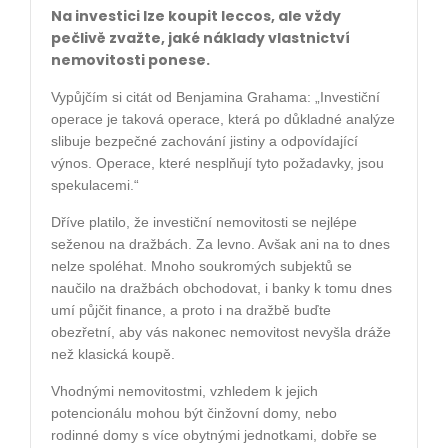
Na investici lze koupit leccos, ale vždy
pečlivě zvažte, jaké náklady vlastnictví
nemovitosti ponese.
Vypůjčím si citát od Benjamina
Grahama: „Investiční
operace je taková operace, která po důkladné analýze
slibuje
bezpečné zachování jistiny a odpovídající
výnos. Operace, které nesplňují tyto
požadavky, jsou
spekulacemi.“
Dříve platilo, že investiční nemovitosti se nejlépe
seženou na dražbách. Za levno. Avšak ani na to
dnes
nelze spoléhat. Mnoho soukromých subjektů se
naučilo na dražbách obchodovat, i banky
k tomu dnes
umí půjčit finance, a proto i na dražbě buďte
obezřetní, aby vás nakonec nemovitost
nevyšla dráže
než klasická koupě.
Vhodnými nemovitostmi, vzhledem k jejich
potencionálu mohou být činžovní domy, nebo
rodinné
domy s více obytnými jednotkami, dobře se