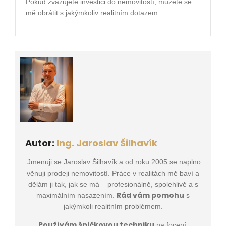
Pokud zvažujete investici do nemovitostí, můžete se
mě obrátit s jakýmkoliv realitním dotazem.
Autor:
Ing. Jaroslav Šilhavík
Jmenuji se Jaroslav Šilhavík a od roku 2005 se naplno
věnuji prodeji nemovitostí. Práce v realitách mě baví a
dělám ji tak, jak se má – profesionálně, spolehlivě a s
Rád vám pomohu
maximálním nasazením.
s
jakýmkoli realitním problémem.
Používám špičkovou techniku
na focení,