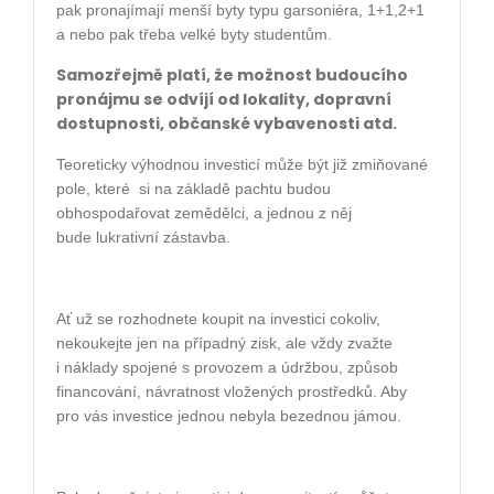
pak pronajímají menší byty typu garsoniéra, 1+1,2+1
a
nebo pak třeba velké byty studentům.
Samozřejmě platí, že možnost budoucího
pronájmu se odvíjí
od lokality, dopravní
dostupnosti, občanské vybavenosti atd.
Teoreticky výhodnou investicí může být již
zmiňované
pole, které si na základě pachtu budou
obhospodařovat zemědělci, a jednou z něj
bude
lukrativní zástavba.
Ať už se rozhodnete koupit na investici cokoliv,
nekoukejte jen na případný zisk, ale vždy zvažte
i
náklady spojené s provozem a údržbou, způsob
financování, návratnost vložených prostředků. Aby
pro
vás investice jednou nebyla bezednou jámou.