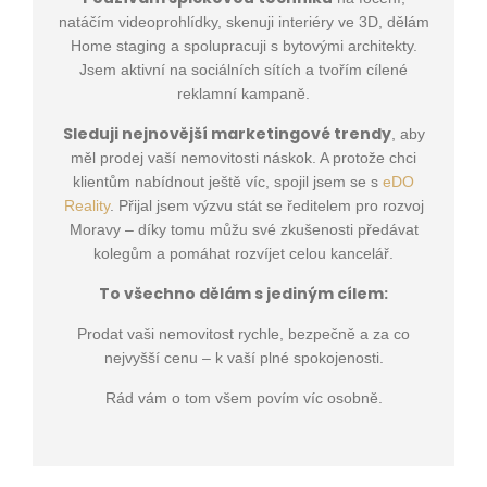
natáčím videoprohlídky, skenuji interiéry ve 3D, dělám
Home staging a spolupracuji s bytovými architekty.
Jsem aktivní na sociálních sítích a tvořím cílené
reklamní kampaně.
Sleduji nejnovější marketingové trendy
, aby
měl prodej vaší nemovitosti náskok. A protože chci
klientům nabídnout ještě víc, spojil jsem se s
eDO
Reality
. Přijal jsem výzvu stát se ředitelem pro rozvoj
Moravy – díky tomu můžu své zkušenosti předávat
kolegům a pomáhat rozvíjet celou kancelář.
To všechno dělám s jediným cílem:
Prodat vaši nemovitost rychle, bezpečně a za co
nejvyšší cenu – k vaší plné spokojenosti.
Rád vám o tom všem povím víc osobně.