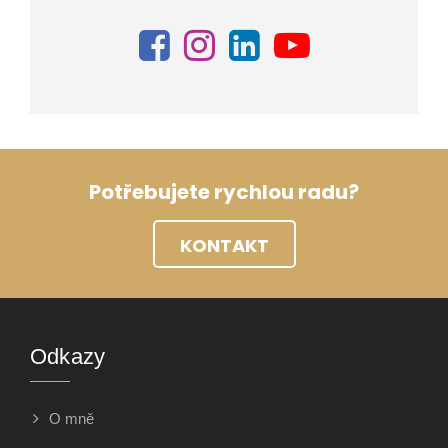
Potřebujete rychlou radu?
KONTAKT
Odkazy
O mně