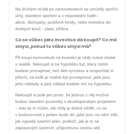
Na druhém místě po nemovitostech se umístily spořící
účty, stavební spoření a v neposlední řadě i
akcie,
dluhopisy, podílové fondy, nebo investice do
drahých kovů - zlata, stříbra.
Co se vůbec jako investice dá koupit? Co má
smysl, pokud to vůbec smysl má?
Při koupi nemovitosti na investici je vždy nutné zůstat
v realitě. Nekoupit si na hypotéku byt, který
zatím
budete pronajímat, než děti vyrostou a nespočítat si
přitom, za kolik je reálné byt pronajmout, jaké
jsou
jeho náklady a jaký náklad budete mít na hypotéku.
Nekoupit si pole jen proto, že jednou z něj možná
budou stavební pozemky s developerským projektem
– stát se to může, ale vždy je dobré vědět, co
se
v budoucnosti s polem bude dít, jaké jsou na něm sítě,
jak vypadá územní plán, podloží, jak je to se
záplavovým územím, příjezdovou cestou atd.