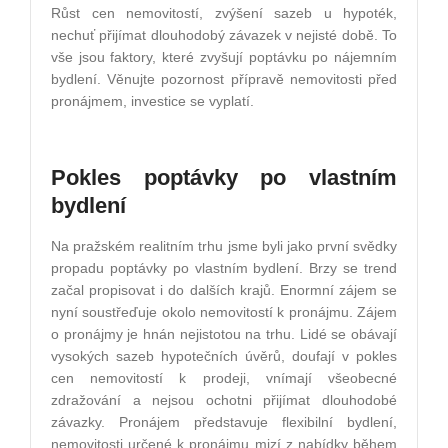
Růst cen nemovitostí, zvýšení sazeb u hypoték,
nechuť přijímat dlouhodobý závazek v nejisté době. To
vše jsou faktory, které zvyšují poptávku po nájemním
bydlení. Věnujte pozornost přípravě nemovitosti před
pronájmem, investice se vyplatí.
Pokles poptávky po vlastním
bydlení
Na pražském realitním trhu jsme byli jako první svědky
propadu poptávky po vlastním bydlení. Brzy se trend
začal propisovat i do dalších krajů. Enormní zájem se
nyní soustřeďuje okolo nemovitostí k pronájmu. Zájem
o pronájmy je hnán nejistotou na trhu. Lidé se obávají
vysokých sazeb hypotečních úvěrů, doufají v pokles
cen nemovitostí k prodeji, vnímají všeobecné
zdražování a nejsou ochotni přijímat dlouhodobé
závazky. Pronájem představuje flexibilní bydlení,
nemovitosti určené k pronájmu mizí z nabídky během