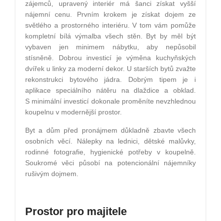
zájemců, upravený interiér má šanci získat vyšší
nájemní cenu. Prvním krokem je získat dojem ze
světlého a prostorného interiéru. V tom vám pomůže
kompletní bílá výmalba všech stěn. Byt by měl být
vybaven jen minimem nábytku, aby nepůsobil
stísněně. Dobrou investicí je výměna kuchyňských
dvířek u linky za moderní dekor. U starších bytů zvažte
rekonstrukci bytového jádra. Dobrým tipem je i
aplikace speciálního nátěru na dlaždice a obklad.
S minimální investicí dokonale proměníte nevzhlednou
koupelnu v modernější prostor.
Byt a dům před pronájmem důkladně zbavte všech
osobních věcí. Nálepky na lednici, dětské malůvky,
rodinné fotografie, hygienické potřeby v koupelně.
Soukromé věci působí na potencionální nájemníky
rušivým dojmem.
Prostor pro majitele