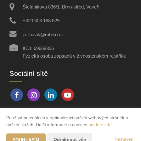
Štefánikova 836/1, Brno-střed, Veveří
+420 603 168 629
j.silhavik@rubiko.cz
IČO: 69668396
Fyzická osoba zapsaná v živnostenském rejstříku
Sociální sítě
Používáme cookies k optimalizaci našich webových stránek a
Vytvořeno v systému
CHYTRÝ WEB MAKLÉŘE
našich služeb. Další informace o cookies
najdete zde
.
2026 © Tomawell s.r.o.
Nastavení
Odmítnout vše
SOUHLASÍM