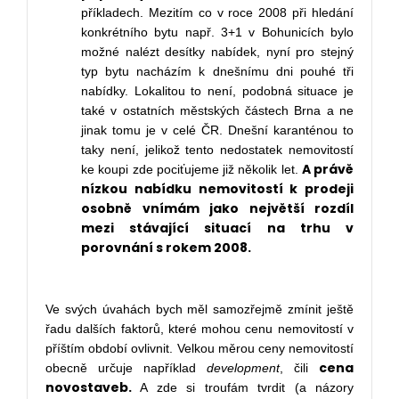
příkladech. Mezitím co v roce 2008 při hledání
konkrétního bytu např. 3+1 v Bohunicích bylo
možné nalézt desítky nabídek, nyní pro stejný
typ bytu nacházím k dnešnímu dni pouhé tři
nabídky. Lokalitou to není, podobná situace je
také v ostatních městských částech Brna a ne
jinak tomu je v celé ČR. Dnešní karanténou to
taky není, jelikož tento nedostatek nemovitostí
A právě
ke koupi zde pociťujeme již několik let.
nízkou nabídku nemovitostí k prodeji
osobně vnímám jako největší rozdíl
mezi stávající situací na trhu v
porovnání s rokem 2008.
Ve svých úvahách bych měl samozřejmě zmínit ještě
řadu dalších faktorů, které mohou cenu nemovitostí v
příštím období ovlivnit. Velkou měrou ceny nemovitostí
cena
obecně určuje například
development
, čili
novostaveb.
A zde si troufám tvrdit (a názory