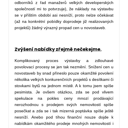
odborníků z řad manažerů velkých developerských
společností mi to potvrzuje), že náklady na výstavbu
se v příštím období asi nesníží, proto nelze očekávat
(až na konkrétní pobídky doprodeje již realizovaných
projektů) žádný výrazný propad cen u novostaveb.
Zvýšení nabídky zřejmě nečekejme.
Komplikovaný proces výstavby a zdlouhavé
povolovací procesy se jen tak nezmění. Snížení cen u
novostaveb by snad přineslo pouze okamžité povolení
několika velkých konkurenčních projektů s desítkami či
stovkami bytů na jednom místě. A k tomu jsem spíše
pesimista. Je ovšem otázkou, zda se pod vlivem
spekulace na pokles ceny mnozí prodávající
nerozhodnou s prodejem svých nemovitostí spíše
posečkat a zda se i tak mizerná poptávka spíše ještě
nesníží. Anebo pod tíhou finanční nouze dojde k
nabídkám okamžitého prodeje mnohých nemovitostí i