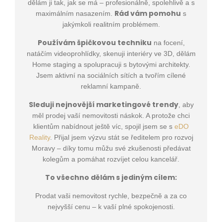
dělám ji tak, jak se má – profesionálně, spolehlivě a s
Rád vám pomohu
maximálním nasazením.
s
jakýmkoli realitním problémem.
Používám špičkovou techniku
na focení,
natáčím videoprohlídky, skenuji interiéry ve 3D, dělám
Home staging a spolupracuji s bytovými architekty.
Jsem aktivní na sociálních sítích a tvořím cílené
reklamní kampaně.
Sleduji nejnovější marketingové trendy
, aby
měl prodej vaší nemovitosti náskok. A protože chci
klientům nabídnout ještě víc, spojil jsem se s
eDO
Reality
. Přijal jsem výzvu stát se ředitelem pro rozvoj
Moravy – díky tomu můžu své zkušenosti předávat
kolegům a pomáhat rozvíjet celou kancelář.
To všechno dělám s jediným cílem:
Prodat vaši nemovitost rychle, bezpečně a za co
nejvyšší cenu – k vaší plné spokojenosti.