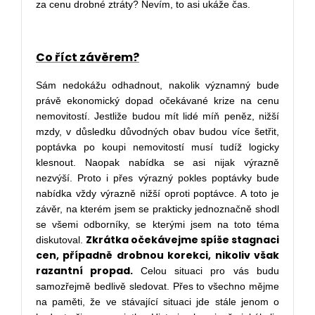
za cenu drobné ztráty? Nevím, to asi ukáže čas.
Co říct závěrem?
Sám nedokážu odhadnout, nakolik významný bude
právě ekonomický dopad očekávané krize na cenu
nemovitostí. Jestliže budou mít lidé míň peněz, nižší
mzdy, v důsledku důvodných obav budou více šetřit,
poptávka po koupi nemovitostí musí tudíž logicky
klesnout. Naopak nabídka se asi nijak výrazně
nezvýší. Proto i přes výrazný pokles poptávky bude
nabídka vždy výrazně nižší oproti poptávce. A toto je
závěr, na kterém jsem se prakticky jednoznačně shodl
se všemi odborníky, se kterými jsem na toto téma
Zkrátka očekávejme spíše stagnaci
diskutoval.
cen, případně drobnou korekci, nikoliv však
razantní propad.
Celou situaci pro vás budu
samozřejmě bedlivě sledovat. Přes to všechno mějme
na paměti, že ve stávající situaci jde stále jenom o