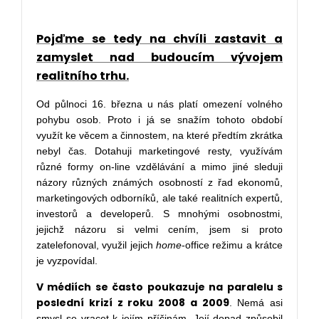
Pojďme se tedy na chvíli zastavit a
zamyslet nad budoucím vývojem
realitního trhu.
Od půlnoci 16. března u nás platí omezení volného
pohybu osob. Proto i já se snažím tohoto období
využít ke věcem a činnostem, na které předtím zkrátka
nebyl čas. Dotahuji marketingové resty, využívám
různé formy on-line vzdělávání a mimo jiné sleduji
názory různých známých osobností z řad ekonomů,
marketingových odborníků, ale také realitních expertů,
investorů a developerů. S mnohými osobnostmi,
jejichž názoru si velmi cením, jsem si proto
zatelefonoval, využil jejich
home
-office režimu a krátce
je vyzpovídal.
V médiích se často poukazuje na paralelu s
poslední krizí z roku 2008 a 2009
. Nemá asi
smysl se vracet k jejím příčinám. Její dopad způsobil