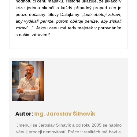
hodnotu či cenu majetku. Historie ukazuje, že jakákoliv
krize jednou skončí a každý případný propad cen je
pouze dočasný. Slovy Dalajlámy:
„Lidé obětují zdraví,
aby vydělali peníze, potom obětují peníze, aby získali
zdraví…“
. Jakou cenu má tedy majetek v porovnáním
s našim zdravím?
Autor:
Ing. Jaroslav Šilhavík
Jmenuji se Jaroslav Šilhavík a od roku 2005 se naplno
věnuji prodeji nemovitostí. Práce v realitách mě baví a