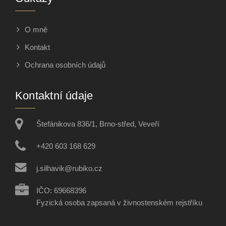
O mně
Kontakt
Ochrana osobních údajů
Kontaktní údaje
Štefánikova 836/1, Brno-střed, Veveří
+420 603 168 629
j.silhavik@rubiko.cz
IČO: 69668396
Fyzická osoba zapsaná v živnostenském rejstříku