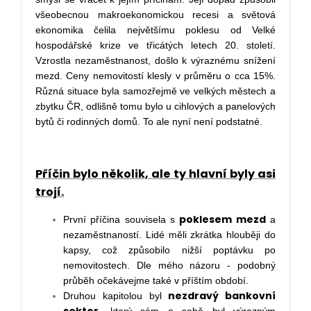
všeobecnou makroekonomickou recesi a světová
ekonomika čelila největšímu poklesu od Velké
hospodářské krize ve třicátých letech 20. století.
Vzrostla nezaměstnanost, došlo k výraznému snížení
mezd. Ceny nemovitostí klesly v průměru o cca 15%.
Různá situace byla samozřejmě ve velkých městech a
zbytku ČR, odlišně tomu bylo u cihlových a panelových
bytů či rodinných domů. To ale nyní není podstatné.
Příčin bylo několik, ale ty hlavní byly asi
trojí.
poklesem mezd
První příčina souvisela s
a
nezaměstnaností. Lidé měli zkrátka hlouběji do
kapsy, což způsobilo nižší poptávku po
nemovitostech. Dle mého názoru - podobný
průběh očekávejme také v příštím období.
nezdravý bankovní
Druhou kapitolou byl