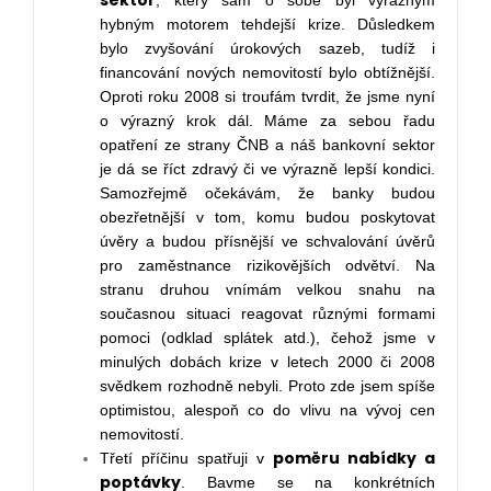
sektor
, který sám o sobě byl výrazným
hybným motorem tehdejší krize. Důsledkem
bylo zvyšování úrokových sazeb, tudíž i
financování nových nemovitostí bylo obtížnější.
Oproti roku 2008 si troufám tvrdit, že jsme nyní
o výrazný krok dál. Máme za sebou řadu
opatření ze strany ČNB a náš bankovní sektor
je dá se říct zdravý či ve výrazně lepší kondici.
Samozřejmě očekávám, že banky budou
obezřetnější v tom, komu budou poskytovat
úvěry a budou přísnější ve schvalování úvěrů
pro zaměstnance rizikovějších odvětví. Na
stranu druhou vnímám velkou snahu na
současnou situaci reagovat různými formami
pomoci (odklad splátek atd.), čehož jsme v
minulých dobách krize v letech 2000 či 2008
svědkem rozhodně nebyli. Proto zde jsem spíše
optimistou, alespoň co do vlivu na vývoj cen
nemovitostí.
poměru nabídky a
Třetí příčinu spatřuji v
poptávky
. Bavme se na konkrétních