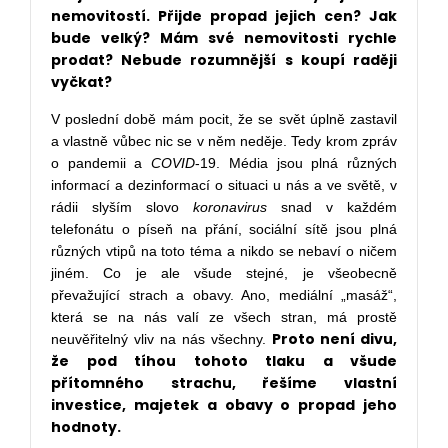
nemovitostí. Přijde propad jejich cen? Jak
bude velký? Mám své nemovitosti rychle
prodat? Nebude rozumnější s koupí raději
vyčkat?
V poslední době mám pocit, že se svět úplně zastavil
a vlastně vůbec nic se v něm neděje. Tedy krom zpráv
o pandemii a
COVID
-19. Média jsou plná různých
informací a dezinformací o situaci u nás a ve světě, v
rádii slyším slovo
koronavirus
snad v každém
telefonátu o píseň na přání, sociální sítě jsou plná
různých vtipů na toto téma a nikdo se nebaví o ničem
jiném. Co je ale všude stejné, je všeobecně
převažující strach a obavy. Ano, mediální „masáž“,
která se na nás valí ze všech stran, má prostě
Proto není divu,
neuvěřitelný vliv na nás všechny.
že pod tíhou tohoto tlaku a všude
přítomného strachu, řešíme vlastní
investice, majetek a obavy o propad jeho
hodnoty.