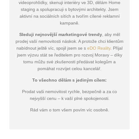
videoprohlídky, skenuji interiéry ve 3D, dělám Home
staging a spolupracuji s bytovými architekty. Jsem
aktivní na sociálních sítích a tvořím cílené reklamní
kampaně.
Sleduji nejnovější marketingové trendy
, aby měl
prodej vaší nemovitosti náskok. A protože chci klientům
nabídnout ještě víc, spojil jsem se s
eDO Reality
. Přijal
jsem výzvu stát se ředitelem pro rozvoj Moravy – díky
tomu můžu své zkušenosti předávat kolegům a
pomáhat rozvíjet celou kancelář.
To všechno dělám s jediným cílem:
Prodat vaši nemovitost rychle, bezpečně a za co
nejvyšší cenu – k vaší plné spokojenosti.
Rád vám o tom všem povím víc osobně.