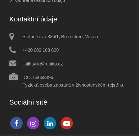
Ochrana osobních údajů
Kontaktní údaje
Štefánikova 836/1, Brno-střed, Veveří
+420 603 168 629
j.silhavik@rubiko.cz
IČO: 69668396
Fyzická osoba zapsaná v živnostenském rejstříku
Sociální sítě