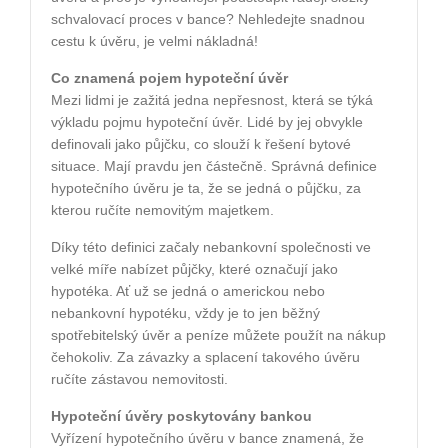
schvalovací proces v bance? Nehledejte snadnou
cestu k úvěru, je velmi nákladná!
Co znamená pojem hypoteční úvěr
Mezi lidmi je zažitá jedna nepřesnost, která se týká
výkladu pojmu hypoteční úvěr. Lidé by jej obvykle
definovali jako půjčku, co slouží k řešení bytové
situace. Mají pravdu jen částečně. Správná definice
hypotečního úvěru je ta, že se jedná o půjčku, za
kterou ručíte nemovitým majetkem.
Díky této definici začaly nebankovní společnosti ve
velké míře nabízet půjčky, které označují jako
hypotéka. Ať už se jedná o americkou nebo
nebankovní hypotéku, vždy je to jen běžný
spotřebitelský úvěr a peníze můžete použít na nákup
čehokoliv. Za závazky a splacení takového úvěru
ručíte zástavou nemovitosti.
Hypoteční úvěry poskytovány bankou
Vyřízení hypotečního úvěru v bance znamená, že