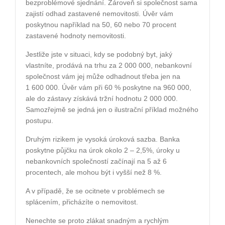
bezproblémové sjednání. Zároveň si společnost sama
zajistí odhad zastavené nemovitosti. Úvěr vám
poskytnou například na 50, 60 nebo 70 procent
zastavené hodnoty nemovitosti.
Jestliže jste v situaci, kdy se podobný byt, jaký
vlastníte, prodává na trhu za 2 000 000, nebankovní
společnost vám jej může odhadnout třeba jen na
1 600 000. Úvěr vám při 60 % poskytne na 960 000,
ale do zástavy získává tržní hodnotu 2 000 000.
Samozřejmě se jedná jen o ilustrační příklad možného
postupu.
Druhým rizikem je vysoká úroková sazba. Banka
poskytne půjčku na úrok okolo 2 – 2,5%, úroky u
nebankovních společností začínají na 5 až 6
procentech, ale mohou být i vyšší než 8 %.
A v případě, že se ocitnete v problémech se
splácením, přicházíte o nemovitost.
Nenechte se proto zlákat snadným a rychlým