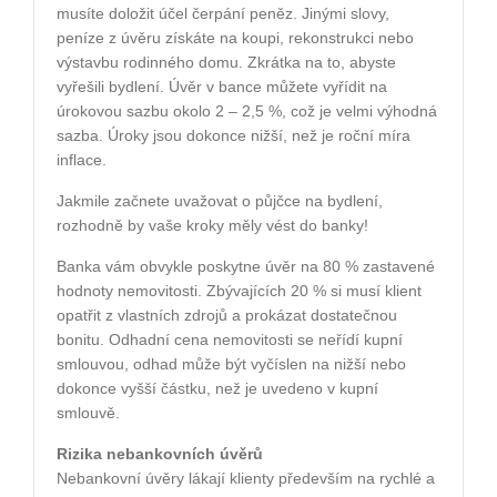
musíte doložit účel čerpání peněz. Jinými slovy,
peníze z úvěru získáte na koupi, rekonstrukci nebo
výstavbu rodinného domu. Zkrátka na to, abyste
vyřešili bydlení. Úvěr v bance můžete vyřídit na
úrokovou sazbu okolo 2 – 2,5 %, což je velmi výhodná
sazba. Úroky jsou dokonce nižší, než je roční míra
inflace.
Jakmile začnete uvažovat o půjčce na bydlení,
rozhodně by vaše kroky měly vést do banky!
Banka vám obvykle poskytne úvěr na 80 % zastavené
hodnoty nemovitosti. Zbývajících 20 % si musí klient
opatřit z vlastních zdrojů a prokázat dostatečnou
bonitu. Odhadní cena nemovitosti se neřídí kupní
smlouvou, odhad může být vyčíslen na nižší nebo
dokonce vyšší částku, než je uvedeno v kupní
smlouvě.
Rizika nebankovních úvěrů
Nebankovní úvěry lákají klienty především na rychlé a