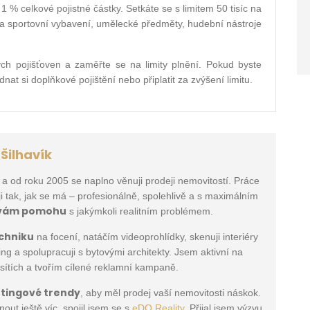
1 % celkové pojistné částky. Setkáte se s limitem 50 tisíc na
 na sportovní vybavení, umělecké předměty, hudební nástroje
vých pojišťoven a zaměřte se na limity plnění. Pokud byste
dnat si doplňkové pojištění nebo připlatit za zvýšení limitu.
 Šilhavík
 a od roku 2005 se naplno věnuji prodeji nemovitostí. Práce
ji tak, jak se má – profesionálně, spolehlivě a s maximálním
 vám pomohu
s jakýmkoli realitním problémem.
chniku
na focení, natáčím videoprohlídky, skenuji interiéry
g a spolupracuji s bytovými architekty. Jsem aktivní na
 sítích a tvořím cílené reklamní kampaně.
etingové trendy
, aby měl prodej vaší nemovitosti náskok.
out ještě víc, spojil jsem se s
eDO Reality
. Přijal jsem výzvu