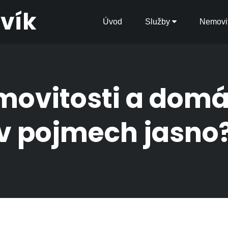
avík
Úvod
Služby
Nemovit
emovitosti a domá
v pojmech jasno