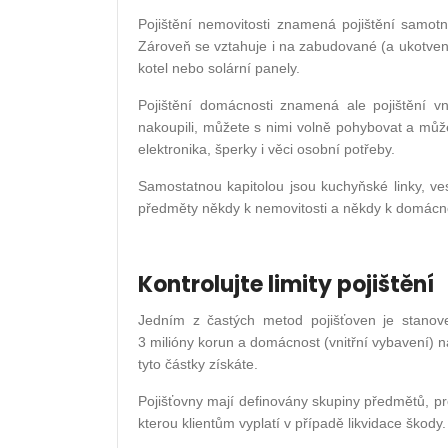
Pojištění nemovitosti znamená pojištění samot
Zároveň se vztahuje i na zabudované (a ukotvené
kotel nebo solární panely.
Pojištění domácnosti znamená ale pojištění v
nakoupili, můžete s nimi volně pohybovat a může
elektronika, šperky i věci osobní potřeby.
Samostatnou kapitolou jsou kuchyňské linky, ves
předměty někdy k nemovitosti a někdy k domácno
Kontrolujte limity pojištění
Jedním z častých metod pojišťoven je stanovení
3 milióny korun a domácnost (vnitřní vybavení) n
tyto částky získáte.
Pojišťovny mají definovány skupiny předmětů, pro
kterou klientům vyplatí v případě likvidace škody.