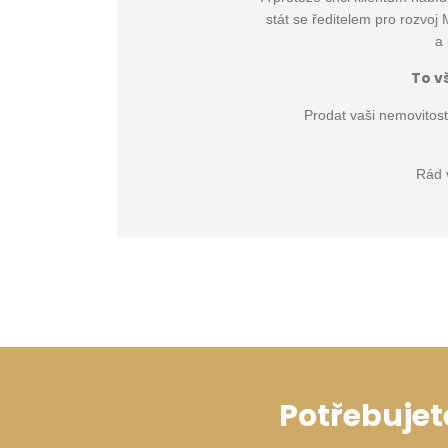
stát se ředitelem pro rozvo
a 
To v
Prodat vaši nemovitost
Rád 
Potřebujet