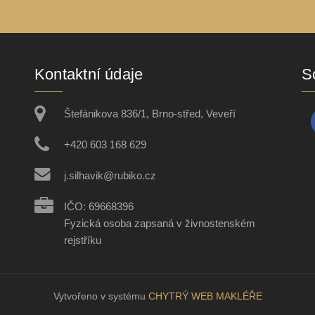
Kontaktní údaje
So
Štefánikova 836/1, Brno-střed, Veveří
+420 603 168 629
j.silhavik@rubiko.cz
IČO: 69668396
Fyzická osoba zapsaná v živnostenském
rejstříku
Vytvořeno v systému
CHYTRÝ WEB MAKLÉŘE