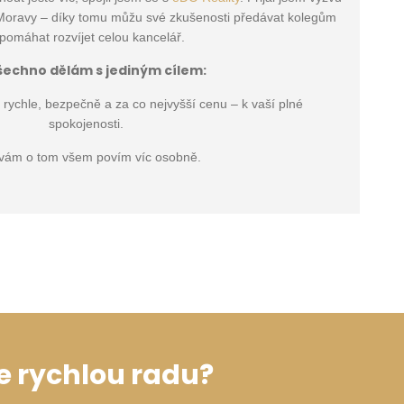
j Moravy – díky tomu můžu své zkušenosti předávat kolegům
pomáhat rozvíjet celou kancelář.
šechno dělám s jediným cílem:
 rychle, bezpečně a za co nejvyšší cenu – k vaší plné
spokojenosti.
vám o tom všem povím víc osobně.
e rychlou radu?