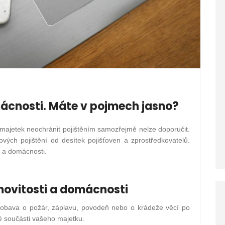
mácnosti. Máte v pojmech jasno?
é majetek neochránit pojištěním samozřejmě nelze doporučit.
ových pojištění od desítek pojišťoven a zprostředkovatelů.
i a domácnosti.
movitosti a domácnosti
u obava o požár, záplavu, povodeň nebo o krádeže věcí po
ré součásti vašeho majetku.