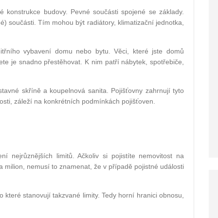
né konstrukce budovy. Pevné součásti spojené se základy.
) součásti. Tím mohou být radiátory, klimatizační jednotka,
nitřního vybavení domu nebo bytu. Věci, které jste domů
te je snadno přestěhovat. K nim patří nábytek, spotřebiče,
tavné skříně a koupelnová sanita. Pojišťovny zahrnují tyto
sti, záleží na konkrétních podmínkách pojišťoven.
 nejrůznějších limitů. Ačkoliv si pojistíte nemovitost na
a milion, nemusí to znamenat, že v případě pojistné události
 které stanovují takzvané limity. Tedy horní hranici obnosu,