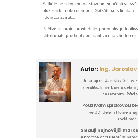
Setkáte se s limitem na stavební součásti ve výši 
elektroniku nebo cennosti. Setkáte se s limitem
i domácí zvířata.
Pečlivě si proto prostudujte podmínky jednotli
chtěli určité předměty ochránit více je vhodné sje
Autor:
Ing. Jaroslav
Jmenuji se Jaroslav Šilhavík
v realitách mě baví a dělám 
Rád
nasazením.
Používám špičkovou te
ve 3D, dělám Home stagin
sociálních
Sleduji nejnovější mark
A protože chci klientům nabídn