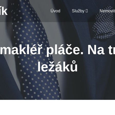
ík
Úvod
Služby
Nemovit
 makléř pláče. Na 
ležáků