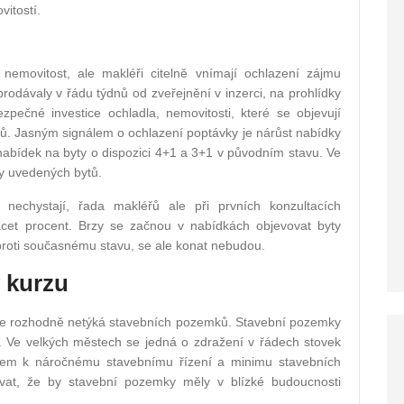
vitostí.
nemovitost, ale makléři citelně vnímají ochlazení zájmu
prodávaly v řádu týdnů od zveřejnění v inzerci, na prohlídky
pečné investice ochladla, nemovitosti, které se objevují
ců. Jasným signálem o ochlazení poptávky je nárůst nabídky
nabídek na byty o dispozici 4+1 a 3+1 v původním stavu. Ve
ky uvedených bytů.
 nechystají, řada makléřů ale při prvních konzultacích
acet procent. Brzy se začnou v nabídkách objevovat byty
oproti současnému stavu, se ale konat nebudou.
 kurzu
se rozhodně netýká stavebních pozemků. Stavební pozemky
y. Ve velkých městech se jedná o zdražení v řádech stovek
ledem k náročnému stavebnímu řízení a minimu stavebních
ávat, že by stavební pozemky měly v blízké budoucnosti
.