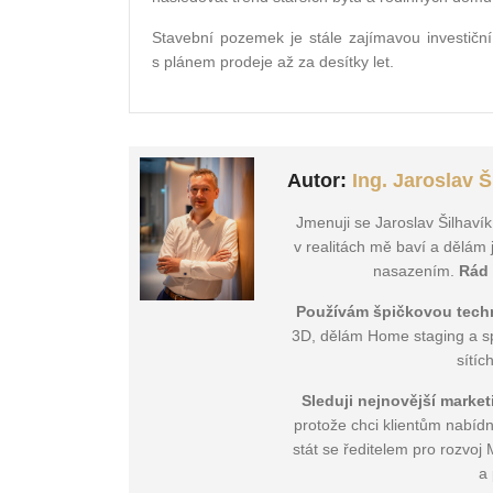
Stavební pozemek je stále zajímavou investiční
s plánem prodeje až za desítky let.
Autor:
Ing. Jaroslav Š
Jmenuji se Jaroslav Šilhavík
v realitách mě baví a dělám 
nasazením.
Rád
Používám špičkovou tech
3D, dělám Home staging a spo
sítíc
Sleduji nejnovější marke
protože chci klientům nabídno
stát se ředitelem pro rozvo
a 