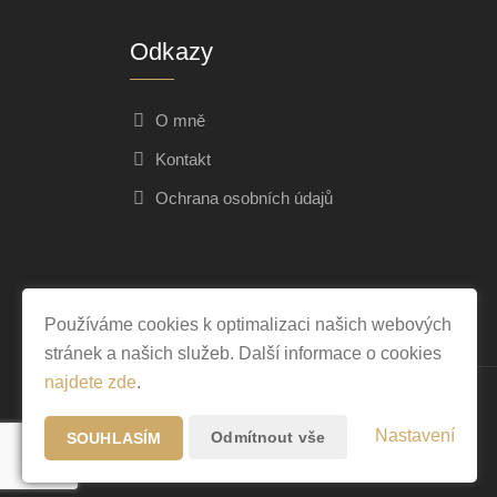
Odkazy
O mně
Kontakt
Ochrana osobních údajů
Používáme cookies k optimalizaci našich webových
stránek a našich služeb. Další informace o cookies
najdete zde
.
Nastavení
Odmítnout vše
SOUHLASÍM