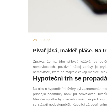
28. 9. 2022
Pivař jásá, makléř pláče. Na t
Zpráva, že na trhu přibývá ležáků, by potěš
nemovitostech, pozitivní náboj zprávy je pryč
nemovitosti, které na majitele čekají měsíce. Makl
Hypoteční trh se propad
Na trhu s hypotečními úvěry byl zaznamenán mezi
přísnější podmínky bank při schvalování úvě
Měsíční splátka hypotečního úvěru se při koupi
se stávají nedostupnější. Kupující zároveň vn