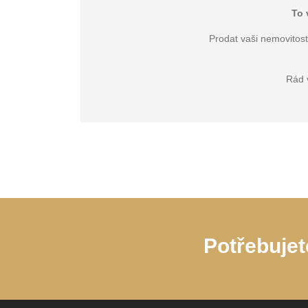
To 
Prodat vaši nemovitost
Rád 
Potřebujet