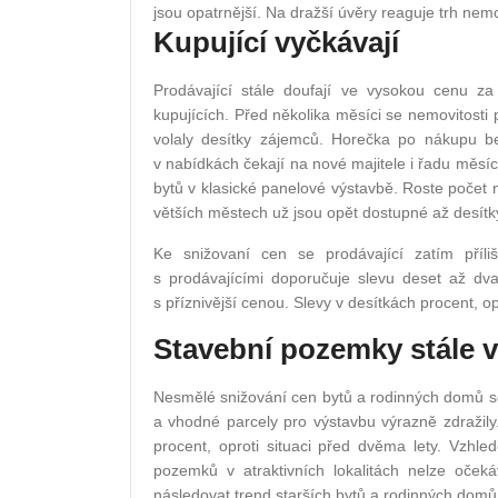
jsou opatrnější. Na dražší úvěry reaguje trh nemo
Kupující vyčkávají
Prodávající stále doufají ve vysokou cenu za 
kupujících. Před několika měsíci se nemovitosti 
volaly desítky zájemců. Horečka po nákupu bez
v nabídkách čekají na nové majitele i řadu měsí
bytů v klasické panelové výstavbě. Roste počet 
větších městech už jsou opět dostupné až desít
Ke snižovaní cen se prodávající zatím příliš
s prodávajícími doporučuje slevu deset až dv
s příznivější cenou. Slevy v desítkách procent, 
Stavební pozemky stále v
Nesmělé snižování cen bytů a rodinných domů 
a vhodné parcely pro výstavbu výrazně zdražil
procent, oproti situaci před dvěma lety. Vzh
pozemků v atraktivních lokalitách nelze oček
následovat trend starších bytů a rodinných domů