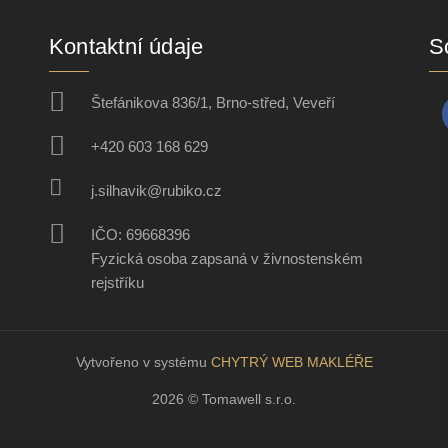
Kontaktní údaje
So
Štefánikova 836/1, Brno-střed, Veveří
+420 603 168 629
j.silhavik@rubiko.cz
IČO: 69668396
Fyzická osoba zapsaná v živnostenském
rejstříku
Vytvořeno v systému
CHYTRÝ WEB MAKLÉŘE
2026 © Tomawell s.r.o.