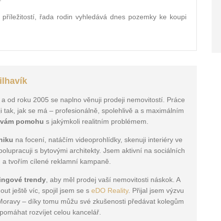
 příležitostí, řada rodin vyhledává dnes pozemky ke koupi
ilhavík
 a od roku 2005 se naplno věnuji prodeji nemovitostí. Práce
ji tak, jak se má – profesionálně, spolehlivě a s maximálním
 vám pomohu
s jakýmkoli realitním problémem.
niku
na focení, natáčím videoprohlídky, skenuji interiéry ve
lupracuji s bytovými architekty. Jsem aktivní na sociálních
h a tvořím cílené reklamní kampaně.
tingové trendy
, aby měl prodej vaší nemovitosti náskok. A
ut ještě víc, spojil jsem se s
eDO Reality
. Přijal jsem výzvu
j Moravy – díky tomu můžu své zkušenosti předávat kolegům
pomáhat rozvíjet celou kancelář.