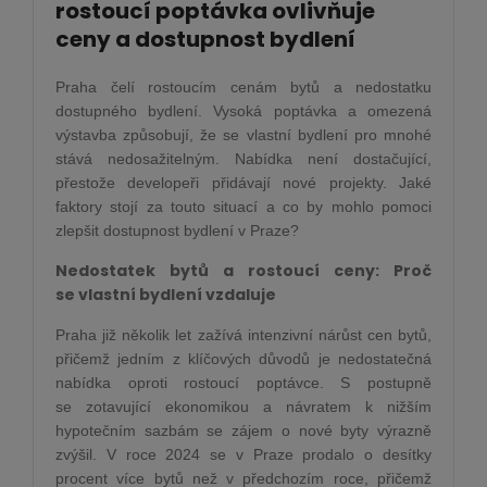
rostoucí poptávka ovlivňuje
ceny a dostupnost bydlení
Praha čelí rostoucím cenám bytů a nedostatku
dostupného bydlení. Vysoká poptávka a omezená
výstavba způsobují, že se vlastní bydlení pro mnohé
stává nedosažitelným. Nabídka není dostačující,
přestože developeři přidávají nové projekty. Jaké
faktory stojí za touto situací a co by mohlo pomoci
zlepšit dostupnost bydlení v Praze?
Nedostatek bytů a rostoucí ceny: Proč
se vlastní bydlení vzdaluje
Praha již několik let zažívá intenzivní nárůst cen bytů,
přičemž jedním z klíčových důvodů je nedostatečná
nabídka oproti rostoucí poptávce. S postupně
se zotavující ekonomikou a návratem k nižším
hypotečním sazbám se zájem o nové byty výrazně
zvýšil. V roce 2024 se v Praze prodalo o desítky
procent více bytů než v předchozím roce, přičemž