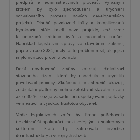
předpisů a administrativních procesů. Výrazným
krokem by bylo zjednodušení a urychlení
schvalovacího procesu nových developerských
projektů. Dlouhé povolovací lhůty a komplikovaná
byrokracie stále brzdí nové projekty, což vede
k omezené nabídce bytů a rostoucím cenám.
Například legislativní úpravy ve stavebním zákoně,
přijaté v roce 2021, měly tento problém řešit, ale jejich
implementace probíhá pomalu​.
Další navrhované změny zahrnují digitalizaci
stavebního řízení, která by usnadnila a urychlila
povolovací procesy. Zkušenosti ze zahraničí ukazují,
že digitální platformy mohou zefektivnit stavební řízení
až o 30 %, což je zásadní při uspokojování poptávky
ve městech s vysokou hustotou obyvatel​.
Vedle legislativních změn by Praha potřebovala
i efektivnější spolupráci mezi veřejným a soukromým
sektorem, která by zahrnovala investice
do infrastruktury a veřejných služeb.