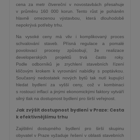
cena za metr čtvereční v novostavbách přesahuje
v průměru 160 000 korun. Tento růst je poháněn
hlavně omezenou výstavbou, která dlouhodobě
nepokrývá potřeby trhu.
Na vysoké ceny má vliv i komplikovaný proces
schvalování staveb. Přísná regulace a pomalé
povolovací procesy způsobují, že realizace
developerských projektů trvá často roky.
Podle odborníků je zrychlení stavebních řízení
klíčovým krokem k vyrovnání nabídky s poptávkou.
Současný nedostatek nových bytů tak nutí kupující
hledat bydlení za vyšší ceny, což v kombinaci
s rostoucí inflací a jinými ekonomickými faktory vytváří
silný tlak na dostupnost bydlení pro širší veřejnost.
Jak zvýšit dostupnost bydlení v Praze: Cesta
k efektivnějšímu trhu
Zajištění dostupného bydlení pro širší skupinu
obyvatel v Praze vyžaduje řešení v oblasti stavebních