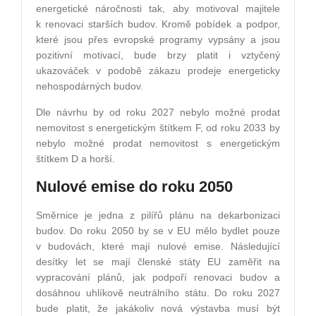
energetické náročnosti tak, aby motivoval majitele
k renovaci starších budov. Kromě pobídek a podpor,
které jsou přes evropské programy vypsány a jsou
pozitivní motivací, bude brzy platit i vztyčený
ukazováček v podobě zákazu prodeje energeticky
nehospodárných budov.
Dle návrhu by od roku 2027 nebylo možné prodat
nemovitost s energetickým štítkem F, od roku 2033 by
nebylo možné prodat nemovitost s energetickým
štítkem D a horší.
Nulové emise do roku 2050
Směrnice je jedna z pilířů plánu na dekarbonizaci
budov. Do roku 2050 by se v EU mělo bydlet pouze
v budovách, které mají nulové emise. Následující
desítky let se mají členské státy EU zaměřit na
vypracování plánů, jak podpoří renovaci budov a
dosáhnou uhlíkově neutrálního státu. Do roku 2027
bude platit, že jakákoliv nová výstavba musí být