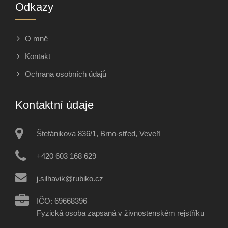
Odkazy
O mně
Kontakt
Ochrana osobních údajů
Kontaktní údaje
Štefánikova 836/1, Brno-střed, Veveří
+420 603 168 629
j.silhavik@rubiko.cz
IČO: 69668396
Fyzická osoba zapsaná v živnostenském rejstříku