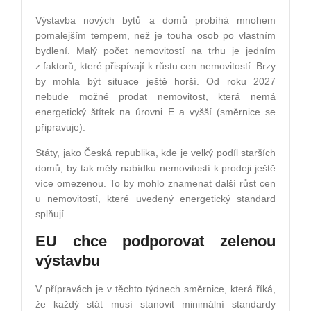
Výstavba nových bytů a domů probíhá mnohem
pomalejším tempem, než je touha osob po vlastním
bydlení. Malý počet nemovitostí na trhu je jedním
z faktorů, které přispívají k růstu cen nemovitostí. Brzy
by mohla být situace ještě horší. Od roku 2027
nebude možné prodat nemovitost, která nemá
energetický štítek na úrovni E a vyšší (směrnice se
připravuje).
Státy, jako Česká republika, kde je velký podíl starších
domů, by tak měly nabídku nemovitostí k prodeji ještě
více omezenou. To by mohlo znamenat další růst cen
u nemovitostí, které uvedený energetický standard
splňují.
EU chce podporovat zelenou
výstavbu
V přípravách je v těchto týdnech směrnice, která říká,
že každý stát musí stanovit minimální standardy