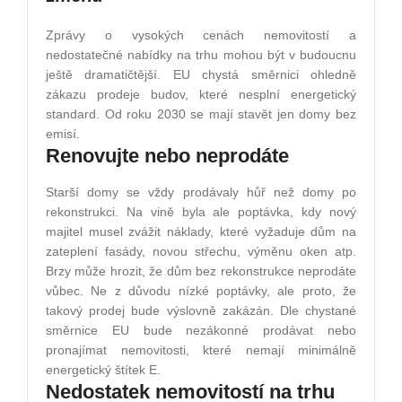
Zprávy o vysokých cenách nemovitostí a
nedostatečné nabídky na trhu mohou být v budoucnu
ještě dramatičtější. EU chystá směrnici ohledně
zákazu prodeje budov, které nesplní energetický
standard. Od roku 2030 se mají stavět jen domy bez
emisí.
Renovujte nebo neprodáte
Starší domy se vždy prodávaly hůř než domy po
rekonstrukci. Na vině byla ale poptávka, kdy nový
majitel musel zvážit náklady, které vyžaduje dům na
zateplení fasády, novou střechu, výměnu oken atp.
Brzy může hrozit, že dům bez rekonstrukce neprodáte
vůbec. Ne z důvodu nízké poptávky, ale proto, že
takový prodej bude výslovně zakázán. Dle chystané
směrnice EU bude nezákonné prodávat nebo
pronajímat nemovitosti, které nemají minimálně
energetický štítek E.
Nedostatek nemovitostí na trhu