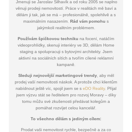
Jmenuji se Jaroslav Šilhavík a od roku 2005 se naplno
věnuji prodeji nemovitostí. Práce v realitách mě baví a
dělám ji tak, jak se má – profesionálně, spolehlivě a s
maximálním nasazením.
Rád vám pomohu
s
jakýmkoli realitním problémem.
Používám špičkovou techniku
na focení, natáčím
videoprohlídky, skenuji interiéry ve 3D, dělám Home
staging a spolupracuji s bytovými architekty. Jsem
aktivní na sociálních sítích a tvořím cílené reklamní
kampaně.
Sleduji nejnovější marketingové trendy
, aby měl
prodej vaší nemovitosti náskok. A protože chci klientům
nabídnout ještě víc, spojil jsem se s
eDO Reality
. Přijal
jsem výzvu stát se ředitelem pro rozvoj Moravy – díky
tomu můžu své zkušenosti předávat kolegům a
pomáhat rozvíjet celou kancelář.
To všechno dělám s jediným cílem:
Prodat vaši nemovitost rychle, bezpečně a za co