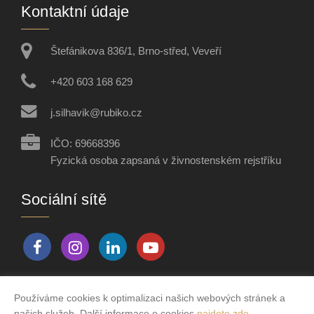
Kontaktní údaje
Štefánikova 836/1, Brno-střed, Veveří
+420 603 168 629
j.silhavik@rubiko.cz
IČO: 69668396
Fyzická osoba zapsaná v živnostenském rejstříku
Sociální sítě
Používáme cookies k optimalizaci našich webových stránek a
Vytvořeno v systému
CHYTRÝ WEB MAKLÉŘE
našich služeb. Další informace o cookies
najdete zde
.