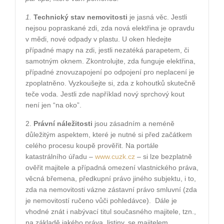
1.
Technický stav nemovitosti
je jasná věc. Jestli
nejsou popraskané zdi, zda nová elektřina je opravdu
v mědi, nové odpady v plastu. U oken hledejte
případné mapy na zdi, jestli nezatéká parapetem, či
samotným oknem. Zkontrolujte, zda funguje elektřina,
případné znovuzapojení po odpojení pro neplacení je
zpoplatněno. Vyzkoušejte si, zda z kohoutků skutečně
teče voda. Jestli zde například nový sprchový kout
není jen “na oko”.
2.
Právní náležitosti
jsou zásadním a neméně
důležitým aspektem, které je nutné si před začátkem
celého procesu koupě prověřit. Na portále
katastrálního úřadu –
www.cuzk.cz
– si lze bezplatně
ověřit majitele a případná omezení vlastnického práva,
věcná břemena, předkupní právo jiného subjektu, i to,
zda na nemovitosti vázne zástavní právo smluvní (zda
je nemovitostí ručeno vůči pohledávce).
Dále je
vhodné znát i nabývací titul současného majitele, tzn.,
na základě jakého práva, listiny, se majitelem