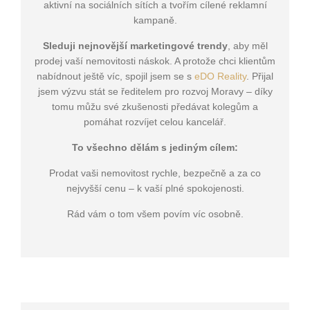
aktivní na sociálních sítích a tvořím cílené reklamní
kampaně.
Sleduji nejnovější marketingové trendy
, aby měl
prodej vaší nemovitosti náskok. A protože chci klientům
nabídnout ještě víc, spojil jsem se s
eDO Reality
. Přijal
jsem výzvu stát se ředitelem pro rozvoj Moravy – díky
tomu můžu své zkušenosti předávat kolegům a
pomáhat rozvíjet celou kancelář.
To všechno dělám s jediným cílem:
Prodat vaši nemovitost rychle, bezpečně a za co
nejvyšší cenu – k vaší plné spokojenosti.
Rád vám o tom všem povím víc osobně.