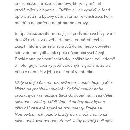
energetické náročnosti budovy, který by měl mít
prodávající k dispozici.
Ověřte si, jak vysoký je fond
oprav, zda má bytový dům úvěr na rekonstrukci, kolik
má dům naspořeno na případné opravy.
6. Špatní
sousedé
, nebo jejich podivné návštěvy, vám
dokáží radost z nového domova poměrně rychle
zkazit. Informujte se u správců domu, nebo obyvatel,
kdo v domě bydlí a jak spolu nájemníci vycházejí.
Rozlámané poštovní schránky, poškrábané zdi v domě
a nefungující zvonky jsou varovným signálem, že asi
něco v domě či v jeho okolí není v pořádku.
Vždy si dejte čas na rozmyšlenou, nespěchejte, jděte
klidně na prohlídku dvakrát. Solidní makléř nebo
prodávající vás nebude tlačit do kouta, nutit vás dělat
ukvapené závěry, sdělí Vám skutečný stav bytu a
předloží veškeré zmíněné dokumenty. Ptejte se.
Nemovitost nekupujete každý den, možná se to už
nikdy opakovat nebude. Ať své volby později nelitujete.