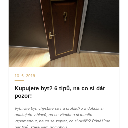
10. 6. 2019
Kupujete byt? 6 tipů, na co si dát
pozor!
Vybíráte byt, chystáte se na prohlídku a dokola si
opakujete v hlavě, na co všechno si musíte
vzpomenout, na co se zeptat, co si ověřit? Přinášíme
pár tipů, které vám pomohou.