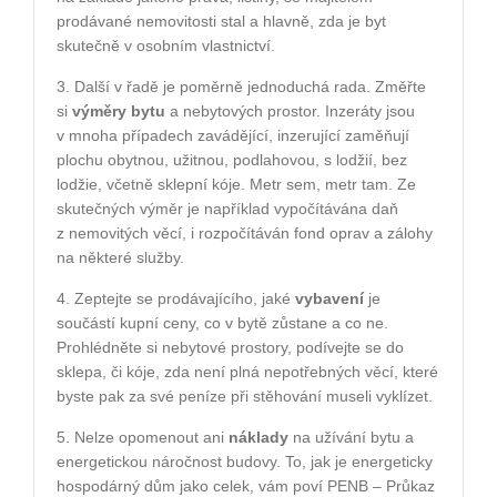
prodávané nemovitosti stal a hlavně, zda je byt
skutečně v osobním vlastnictví.
3. Další v řadě je poměrně jednoduchá rada. Změřte
si
výměry bytu
a nebytových prostor. Inzeráty jsou
v mnoha případech zavádějící, inzerující zaměňují
plochu obytnou, užitnou, podlahovou, s lodžií, bez
lodžie, včetně sklepní kóje. Metr sem, metr tam. Ze
skutečných výměr je například vypočítávána daň
z nemovitých věcí, i rozpočítáván fond oprav a zálohy
na některé služby.
4. Zeptejte se prodávajícího, jaké
vybavení
je
součástí kupní ceny, co v bytě zůstane a co ne.
Prohlédněte si nebytové prostory, podívejte se do
sklepa, či kóje, zda není plná nepotřebných věcí, které
byste pak za své peníze při stěhování museli vyklízet.
5. Nelze opomenout ani
náklady
na užívání bytu a
energetickou náročnost budovy. To, jak je energeticky
hospodárný dům jako celek, vám poví PENB – Průkaz