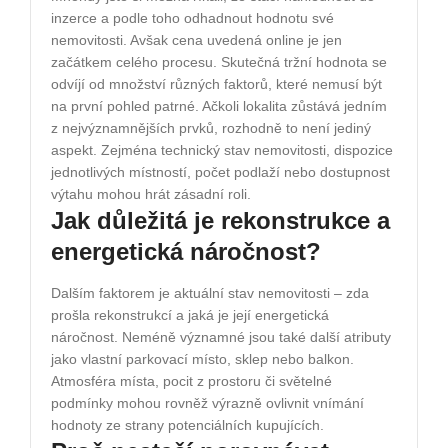
inzerce a podle toho odhadnout hodnotu své
nemovitosti. Avšak cena uvedená online je jen
začátkem celého procesu. Skutečná tržní hodnota se
odvíjí od množství různých faktorů, které nemusí být
na první pohled patrné. Ačkoli lokalita zůstává jedním
z nejvýznamnějších prvků, rozhodně to není jediný
aspekt. Zejména technický stav nemovitosti, dispozice
jednotlivých místností, počet podlaží nebo dostupnost
výtahu mohou hrát zásadní roli.
Jak důležitá je rekonstrukce a
energetická náročnost?
Dalším faktorem je aktuální stav nemovitosti – zda
prošla rekonstrukcí a jaká je její energetická
náročnost. Neméně významné jsou také další atributy
jako vlastní parkovací místo, sklep nebo balkon.
Atmosféra místa, pocit z prostoru či světelné
podmínky mohou rovněž výrazně ovlivnit vnímání
hodnoty ze strany potenciálních kupujících.