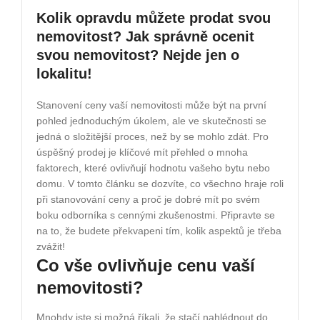
Kolik opravdu můžete prodat svou
nemovitost? Jak správně ocenit
svou nemovitost? Nejde jen o
lokalitu!
Stanovení ceny vaší nemovitosti může být na první
pohled jednoduchým úkolem, ale ve skutečnosti se
jedná o složitější proces, než by se mohlo zdát. Pro
úspěšný prodej je klíčové mít přehled o mnoha
faktorech, které ovlivňují hodnotu vašeho bytu nebo
domu. V tomto článku se dozvíte, co všechno hraje roli
při stanovování ceny a proč je dobré mít po svém
boku odborníka s cennými zkušenostmi. Připravte se
na to, že budete překvapeni tím, kolik aspektů je třeba
zvážit!
Co vše ovlivňuje cenu vaší
nemovitosti?
Mnohdy jste si možná říkali, že stačí nahlédnout do