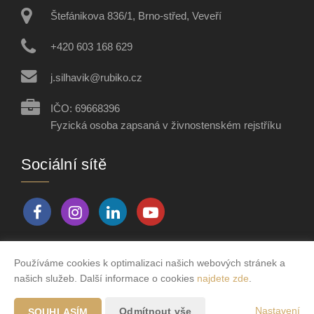
Štefánikova 836/1, Brno-střed, Veveří
+420 603 168 629
j.silhavik@rubiko.cz
IČO: 69668396
Fyzická osoba zapsaná v živnostenském rejstříku
Sociální sítě
Používáme cookies k optimalizaci našich webových stránek a
Vytvořeno v systému
CHYTRÝ WEB MAKLÉŘE
našich služeb. Další informace o cookies
najdete zde
.
2026 © Tomawell s.r.o.
Nastavení
Odmítnout vše
SOUHLASÍM