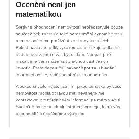
Ocenění není jen
matematikou
Správné ohodnocení nemovitosti nepředstavuje pouze
součet čísel; zahrnuje také porozumění dynamice trhu
a emocionálnímu prožívání ze strany kupujících.
Pokud nastavíte příliš vysokou cenu, riskujete dlouhé
období bez zájmu o váš byt či dům. Naopak příliš
nízká cena vám může vzít značnou část vašich
investic. Proto doporučuji nekončit pouze u hledání
informací online; raději se obrátit na odborníka.
A pokud si stále nejste jisti tím, jakou cenovku by vaše
nemovitost mohla opravdu mít, neváhejte mě
kontaktovat prostřednictvím informací na mém webu!
Společně najdeme ideální strategii prodeje, která vás
posune blíž k úspěšnému výsledku.