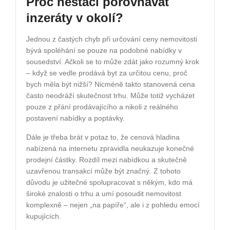
Proč nestačí porovnávat
inzeráty v okolí?
Jednou z častých chyb při určování ceny nemovitosti
bývá spoléhání se pouze na podobné nabídky v
sousedství. Ačkoli se to může zdát jako rozumný krok
– když se vedle prodává byt za určitou cenu, proč
bych měla být nižší? Nicméně takto stanovená cena
často neodráží skutečnost trhu. Může totiž vycházet
pouze z přání prodávajícího a nikoli z reálného
postavení nabídky a poptávky.
Dále je třeba brát v potaz to, že cenová hladina
nabízená na internetu zpravidla neukazuje konečné
prodejní částky. Rozdíl mezi nabídkou a skutečně
uzavřenou transakcí může být značný. Z tohoto
důvodu je užitečné spolupracovat s někým, kdo má
široké znalosti o trhu a umí posoudit nemovitost
komplexně – nejen „na papíře“, ale i z pohledu emocí
kupujících.