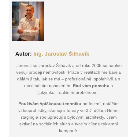
Autor:
Ing. Jaroslav Šilhavík
Jmenuji se Jaroslav Šilhavík a od roku 2005 se naplno
věnuji prodeji nemovitostí. Práce v realitách mě baví a
dělám ji tak, jak se má – profesionálně, spolehlivě a s
maximálním nasazením.
Rád vám pomohu
s
jakýmkoli realitním problémem.
Používám špičkovou techniku
na focení, natáčím
videoprohlídky, skenuji interiéry ve 3D, dělám Home
staging a spolupracuji s bytovými architekty. Jsem
aktivní na sociálních sítích a tvořím cílené reklamní
kampaně.