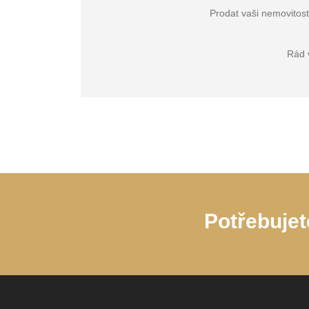
Prodat vaši nemovitost
Rád 
Potřebujet