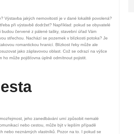
 Výstavba jakých nemovitostí je v dané lokalitě povolená?
třeba při výstavbě dodržet? Například: pokud se obyvatelé
i budou červené z pálené tašky, stavební úřad Vám
vou střechou. Nachází se pozemek v blízkosti potoka? Je
akovou romantickou hranicí. Blízkost řeky může ale
posuzovat jako záplavovou oblast. Což se odrazí na výšce
ho může pojišťovna úplně odmítnout pojistit.
cesta
samozřejmost, jeho zanedbávání umí způsobit nemalé
komunikací nebo cestou, může být v lepším případě
h nebo neznámých vlastníků. Pozor na to. I pokud se