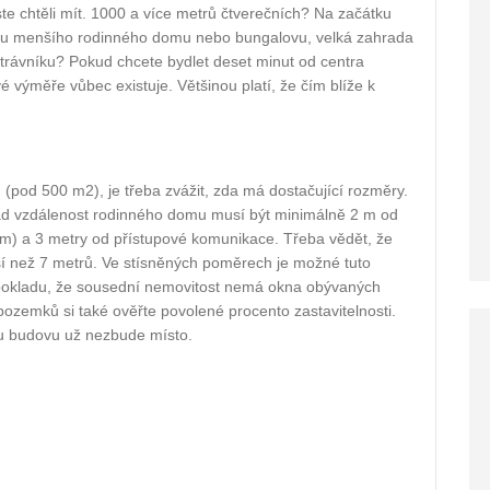
te chtěli mít. 1000 a více metrů čtverečních? Na začátku
avbu menšího rodinného domu nebo bungalovu, velká zahrada
 trávníku? Pokud chcete bydlet deset minut od centra
é výměře vůbec existuje. Většinou platí, že čím blíže k
pod 500 m2), je třeba zvážit, zda má dostačující rozměry.
klad vzdálenost rodinného domu musí být minimálně 2 m od
 m) a 3 metry od přístupové komunikace. Třeba vědět, že
 než 7 metrů. Ve stísněných poměrech je možné tuto
edpokladu, že sousední nemovitost nemá okna obývaných
ozemků si také ověřte povolené procento zastavitelnosti.
ou budovu už nezbude místo.