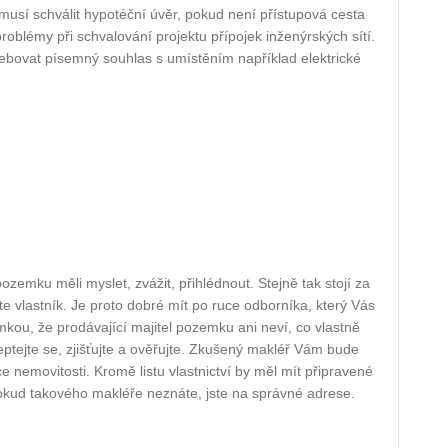
sí schválit hypotéční úvěr, pokud není přístupová cesta
roblémy při schvalování projektu přípojek inženýrských sítí.
ebovat písemný souhlas s umístěním například elektrické
ozemku měli myslet, zvážit, přihlédnout. Stejně tak stojí za
e vlastník. Je proto dobré mít po ruce odborníka, který Vás
mkou, že prodávající majitel pozemku ani neví, co vlastně
ptejte se, zjišťujte a ověřujte. Zkušený makléř Vám bude
 nemovitosti. Kromě listu vlastnictví by měl mít připravené
okud takového makléře neznáte, jste na správné adrese.