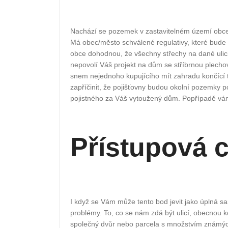
Nachází se pozemek v zastavitelném území obce?
Má obec/město schválené regulativy, které bude 
obce dohodnou, že všechny střechy na dané ulic
nepovolí Váš projekt na dům se stříbrnou plecho
snem nejednoho kupujícího mít zahradu končící t
zapříčinit, že pojišťovny budou okolní pozemky 
pojistného za Váš vytoužený dům. Popřípadě vám 
Přístupová 
I když se Vám může tento bod jevit jako úplná 
problémy. To, co se nám zdá být ulicí, obecnou 
společný dvůr nebo parcela s množstvím známýc