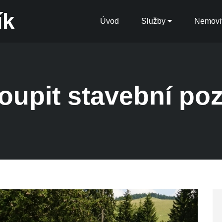
ík
Úvod
Služby
Nemovit
oupit stavební p