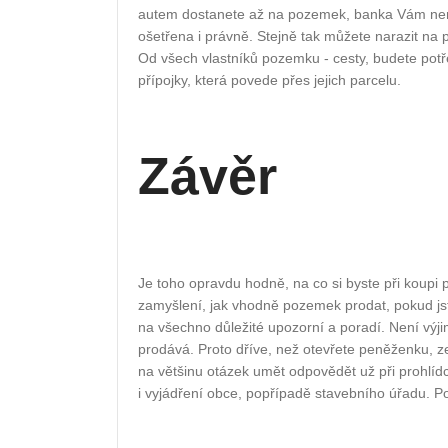
autem dostanete až na pozemek, banka Vám nemu
ošetřena i právně. Stejně tak můžete narazit na p
Od všech vlastníků pozemku - cesty, budete potř
přípojky, která povede přes jejich parcelu.
Závěr
Je toho opravdu hodně, na co si byste při koupi p
zamyšlení, jak vhodně pozemek prodat, pokud jst
na všechno důležité upozorní a poradí. Není výji
prodává. Proto dříve, než otevřete peněženku, ze
na většinu otázek umět odpovědět už při prohlídce
i vyjádření obce, popřípadě stavebního úřadu. P