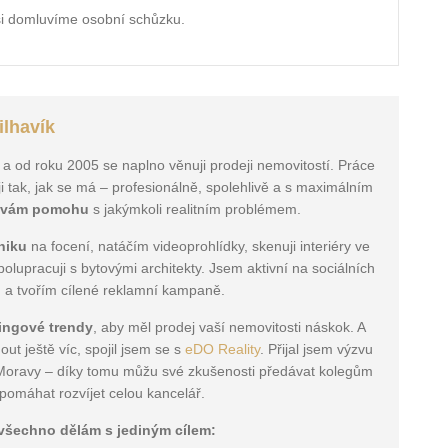
si domluvíme osobní schůzku.
ilhavík
 a od roku 2005 se naplno věnuji prodeji nemovitostí. Práce
ji tak, jak se má – profesionálně, spolehlivě a s maximálním
 vám pomohu
s jakýmkoli realitním problémem.
niku
na focení, natáčím videoprohlídky, skenuji interiéry ve
lupracuji s bytovými architekty. Jsem aktivní na sociálních
h a tvořím cílené reklamní kampaně.
tingové trendy
, aby měl prodej vaší nemovitosti náskok. A
ut ještě víc, spojil jsem se s
eDO Reality
. Přijal jsem výzvu
j Moravy – díky tomu můžu své zkušenosti předávat kolegům
pomáhat rozvíjet celou kancelář.
všechno dělám s jediným cílem: