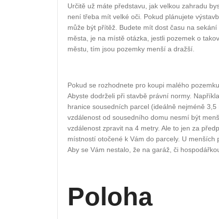
Určitě už máte představu, jak velkou zahradu bys
není třeba mít velké oči. Pokud plánujete výst
může být přítěž. Budete mít dost času na sekání
města, je na místě otázka, jestli pozemek o takov
městu, tím jsou pozemky menší a dražší.
Pokud se rozhodnete pro koupi malého pozemku (
Abyste dodrželi při stavbě právní normy. Napří
hranice sousedních parcel (ideálně nejméně 3,5
vzdálenost od sousedního domu nesmí být menší
vzdálenost zpravit na 4 metry. Ale to jen za př
místností otočené k Vám do parcely. U menších p
Aby se Vám nestalo, že na garáž, či hospodářk
Poloha