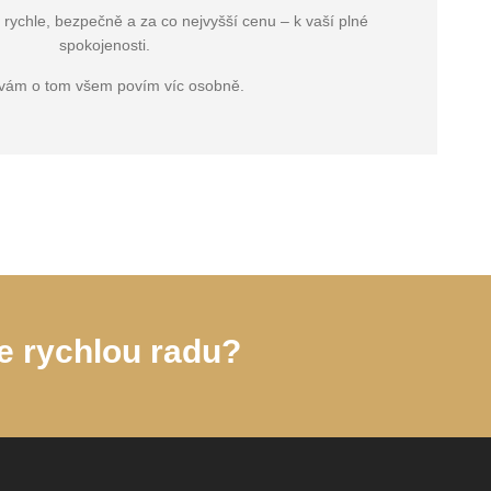
 rychle, bezpečně a za co nejvyšší cenu – k vaší plné
spokojenosti.
vám o tom všem povím víc osobně.
e rychlou radu?