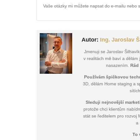
Vaše otázky mi můžete napsat do e-mailu nebo 
Autor:
Ing. Jaroslav Š
Jmenuji se Jaroslav Šilhavík
v realitách mě baví a dělám 
nasazením.
Rád
Používám špičkovou tech
3D, dělám Home staging a spo
sítíc
Sleduji nejnovější marke
protože chci klientům nabídno
stát se ředitelem pro rozvo
a 
To 