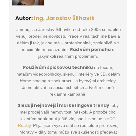
Autor:
Ing. Jaroslav Šilhavík
Jmenuji se Jaroslav Šilhavík a od roku 2005 se naplno
věnuji prodeji nemovitostí. Práce v realitách mě baví a
dělám ji tak, jak se má – profesionálně, spolehlivě a s
Rád vám pomohu
maximálním nasazením.
s
jakýmkoli realitním problémem.
Používám špičkovou techniku
na focení,
natáčím videoprohlídky, skenuji interiéry ve 3D, dělám
Home staging a spolupracuji s bytovými architekty.
Jsem aktivní na sociálních sítích a tvořím cílené
reklamní kampaně.
Sleduji nejnovější marketingové trendy
, aby
měl prodej vaší nemovitosti náskok. A protože chci
klientům nabídnout ještě víc, spojil jsem se s
eDO
Reality
. Přijal jsem výzvu stát se ředitelem pro rozvoj
Moravy – díky tomu můžu své zkušenosti předávat