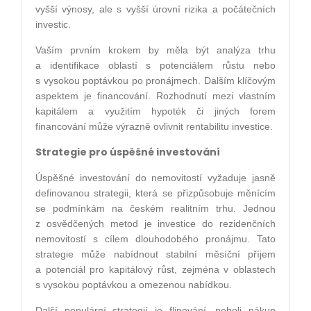
vyšší výnosy, ale s vyšší úrovní rizika a počátečních
investic.
Vaším prvním krokem by měla být analýza trhu
a identifikace oblastí s potenciálem růstu nebo
s vysokou poptávkou po pronájmech. Dalším klíčovým
aspektem je financování. Rozhodnutí mezi vlastním
kapitálem a využitím hypoték či jiných forem
financování může výrazně ovlivnit rentabilitu investice.
Strategie pro úspěšné investování
Úspěšné investování do nemovitostí vyžaduje jasně
definovanou strategii, která se přizpůsobuje měnícím
se podmínkám na českém realitním trhu. Jednou
z osvědčených metod je investice do rezidenčních
nemovitostí s cílem dlouhodobého pronájmu. Tato
strategie může nabídnout stabilní měsíční příjem
a potenciál pro kapitálový růst, zejména v oblastech
s vysokou poptávkou a omezenou nabídkou.
Další populární strategií je flipování, neboli nákup