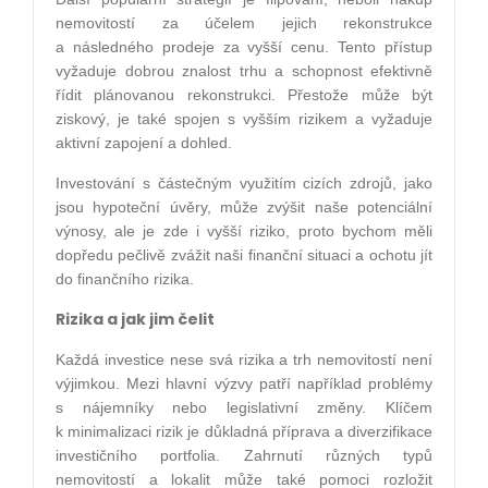
nemovitostí za účelem jejich rekonstrukce
a následného prodeje za vyšší cenu. Tento přístup
vyžaduje dobrou znalost trhu a schopnost efektivně
řídit plánovanou rekonstrukci. Přestože může být
ziskový, je také spojen s vyšším rizikem a vyžaduje
aktivní zapojení a dohled.
Investování s částečným využitím cizích zdrojů, jako
jsou hypoteční úvěry, může zvýšit naše potenciální
výnosy, ale je zde i vyšší riziko, proto bychom měli
dopředu pečlivě zvážit naši finanční situaci a ochotu jít
do finančního rizika.
Rizika a jak jim čelit
Každá investice nese svá rizika a trh nemovitostí není
výjimkou. Mezi hlavní výzvy patří například problémy
s nájemníky nebo legislativní změny. Klíčem
k minimalizaci rizik je důkladná příprava a diverzifikace
investičního portfolia. Zahrnutí různých typů
nemovitostí a lokalit může také pomoci rozložit