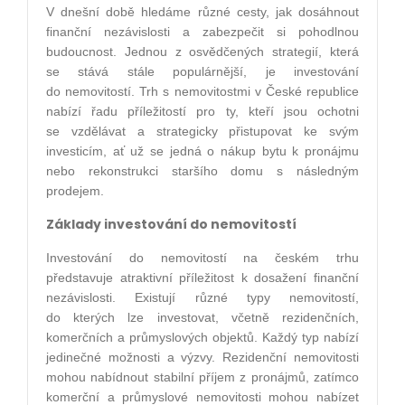
V dnešní době hledáme různé cesty, jak dosáhnout
finanční nezávislosti a zabezpečit si pohodlnou
budoucnost. Jednou z osvědčených strategií, která
se stává stále populárnější, je investování
do nemovitostí. Trh s nemovitostmi v České republice
nabízí řadu příležitostí pro ty, kteří jsou ochotni
se vzdělávat a strategicky přistupovat ke svým
investicím, ať už se jedná o nákup bytu k pronájmu
nebo rekonstrukci staršího domu s následným
prodejem.
Základy investování do nemovitostí
Investování do nemovitostí na českém trhu
představuje atraktivní příležitost k dosažení finanční
nezávislosti. Existují různé typy nemovitostí,
do kterých lze investovat, včetně rezidenčních,
komerčních a průmyslových objektů. Každý typ nabízí
jedinečné možnosti a výzvy. Rezidenční nemovitosti
mohou nabídnout stabilní příjem z pronájmů, zatímco
komerční a průmyslové nemovitosti mohou nabízet